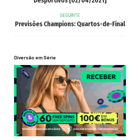
Desportivos [02/04/2021]
post:
SEGUINTE
Next
Previsões Champions: Quartos-de-Final
post:
Diversão em Série