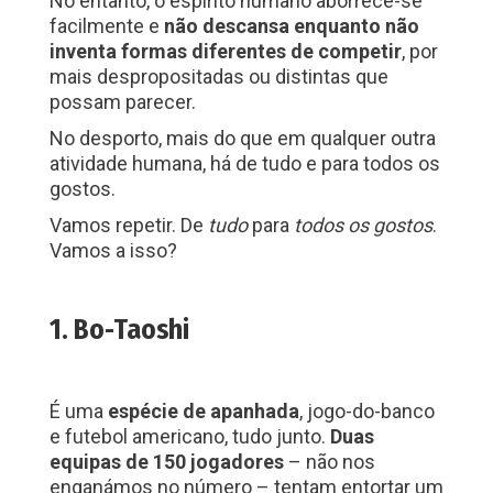
No entanto, o espírito humano aborrece-se
facilmente e
não descansa enquanto não
inventa formas diferentes de competir
, por
mais despropositadas ou distintas que
possam parecer.
No desporto, mais do que em qualquer outra
atividade humana, há de tudo e para todos os
gostos.
Vamos repetir. De
tudo
para
todos os gostos
.
Vamos a isso?
1. Bo-Taoshi
É uma
espécie de apanhada
, jogo-do-banco
e futebol americano, tudo junto.
Duas
equipas de 150 jogadores
– não nos
enganámos no número – tentam entortar um