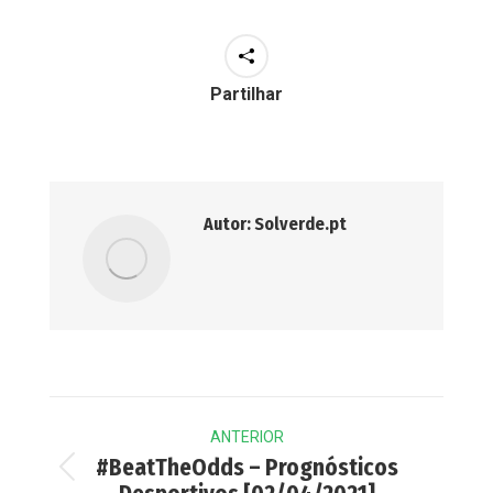
Partilhar
Autor:
Solverde.pt
Post
ANTERIOR
navigation
#BeatTheOdds – Prognósticos
Previous