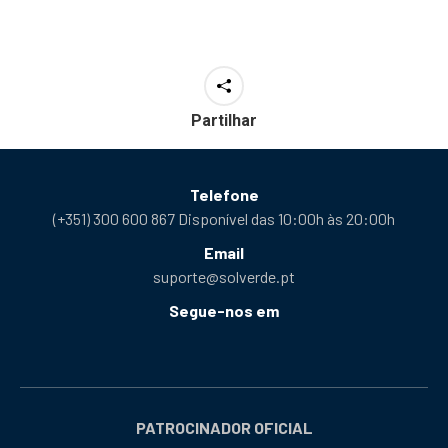
Partilhar
Telefone
(+351) 300 600 867 Disponível das 10:00h às 20:00h
Email
suporte@solverde.pt
Segue-nos em
Facebook
Instagram
X
YouTube
Telegram
Tiktok
Podcast
abre
abre
abre
abre
abre
abre
abre
numa
numa
numa
numa
numa
numa
numa
nova
nova
nova
nova
nova
nova
nova
PATROCINADOR OFICIAL
janela
janela
janela
janela
janela
janela
janela