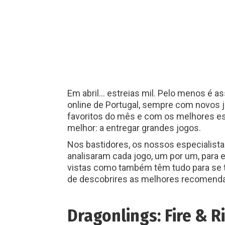
Em abril… estreias mil. Pelo menos é a
online de Portugal, sempre com novos j
favoritos do mês e com os melhores es
melhor: a entregar grandes jogos.
Nos bastidores, os nossos especialist
analisaram cada jogo, um por um, para e
vistas como também têm tudo para se t
de descobrires as melhores recomendaç
Dragonlings: Fire & 