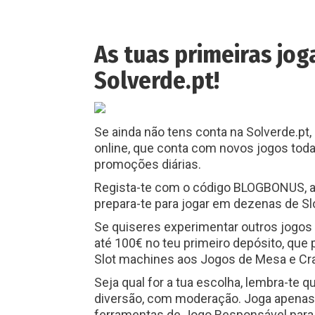
As tuas primeiras jo
Solverde.pt!
Se ainda não tens conta na Solverde.pt
online, que conta com novos jogos tod
promoções diárias.
Regista-te com o código BLOGBONUS, ag
prepara-te para jogar em dezenas de Sl
Se quiseres experimentar outros jogos 
até 100€ no teu primeiro depósito, que
Slot machines aos Jogos de Mesa e C
Seja qual for a tua escolha, lembra-te 
diversão, com moderação. Joga apenas 
ferramentas de Jogo Responsável para d