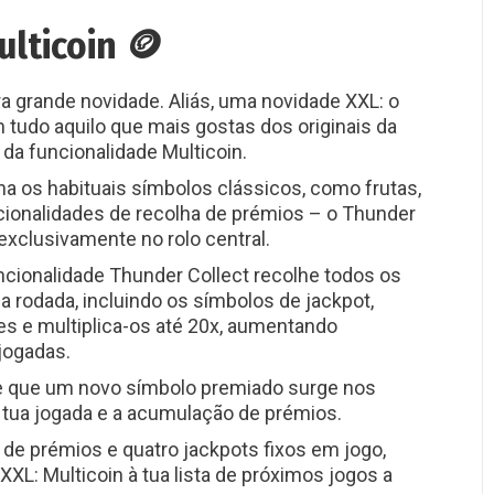
lticoin 🪙
 grande novidade. Aliás, uma novidade XXL: o
 tudo aquilo que mais gostas dos originais da
da funcionalidade Multicoin.
a os habituais símbolos clássicos, como frutas,
ncionalidades de recolha de prémios – o Thunder
exclusivamente no rolo central.
uncionalidade Thunder Collect recolhe todos os
 rodada, incluindo os símbolos de jackpot,
es e multiplica-os até 20x, aumentando
jogadas.
re que um novo símbolo premiado surge nos
 a tua jogada e a acumulação de prémios.
e prémios e quatro jackpots fixos em jogo,
XL: Multicoin à tua lista de próximos jogos a