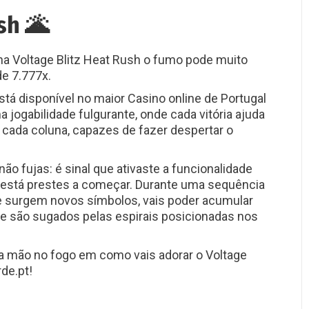
sh 🌋
a Voltage Blitz Heat Rush o fumo pode muito
de 7.777x.
stá disponível no maior Casino online de Portugal
 jogabilidade fulgurante, onde cada vitória ajuda
e cada coluna, capazes de fazer despertar o
ão fujas: é sinal que ativaste a funcionalidade
 está prestes a começar. Durante uma sequência
e surgem novos símbolos, vais poder acumular
ue são sugados pelas espirais posicionadas nos
a mão no fogo em como vais adorar o Voltage
rde.pt!