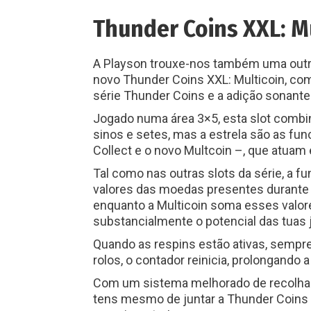
Thunder Coins XXL: Mu
A Playson trouxe-nos também uma outra
novo Thunder Coins XXL: Multicoin, com
série Thunder Coins e a adição sonante 
Jogado numa área 3×5, esta slot combin
sinos e setes, mas a estrela são as fu
Collect e o novo Multcoin –, que atuam 
Tal como nas outras slots da série, a f
valores das moedas presentes durante a
enquanto a Multicoin soma esses valor
substancialmente o potencial das tuas 
Quando as respins estão ativas, semp
rolos, o contador reinicia, prolongando
Com um sistema melhorado de recolha d
tens mesmo de juntar a Thunder Coins X