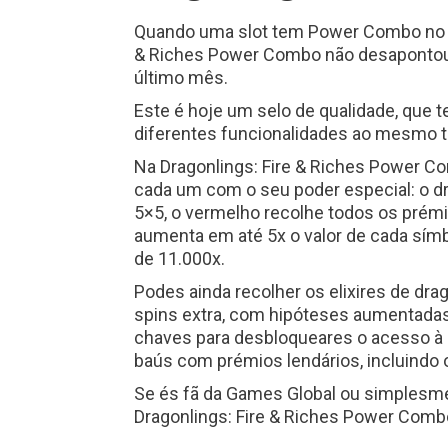
Quando uma slot tem Power Combo no nom
& Riches Power Combo não desapontou. 
último mês.
Este é hoje um selo de qualidade, que t
diferentes funcionalidades ao mesmo 
Na Dragonlings: Fire & Riches Power Co
cada um com o seu poder especial: o dr
5×5, o vermelho recolhe todos os prémi
aumenta em até 5x o valor de cada sím
de 11.000x.
Podes ainda recolher os elixires de dra
spins extra, com hipóteses aumentadas
chaves para desbloqueares o acesso à 
baús com prémios lendários, incluindo 
Se és fã da Games Global ou simplesme
Dragonlings: Fire & Riches Power Combo