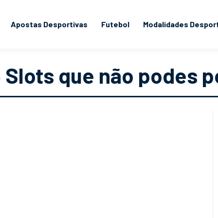
Apostas Desportivas
Futebol
Modalidades Despor
 Slots que não podes p