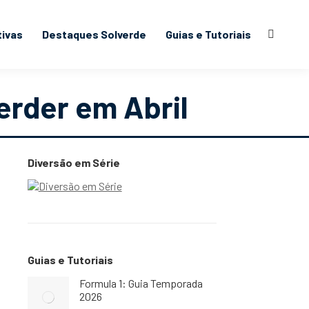
tivas
Destaques Solverde
Guias e Tutoriais
Search:
erder em Abril
Diversão em Série
Guias e Tutoriais
Formula 1: Guia Temporada
2026