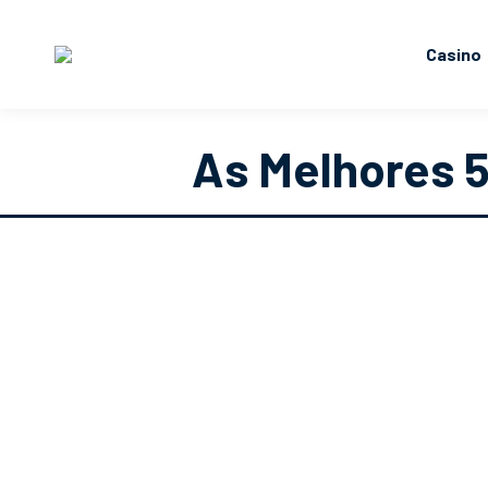
Casino
As Melhores 5