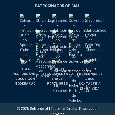
nova
nova
nova
nova
nova
nova
nova
PATROCINADOR OFICIAL
janela
janela
janela
janela
janela
janela
janela
SEJA
WEBSITE
SE TEM
RESPONSÁVEL
REGULAMENTADO
PROBLEMAS DE
JOGUE COM
E 100%
JOGO
MODERAÇÃO
PORTUGUÊS
CONTACTE A
LINHA VIDA
© 2026 Solverde.pt | Todos os Direitos Reservados
Solverde