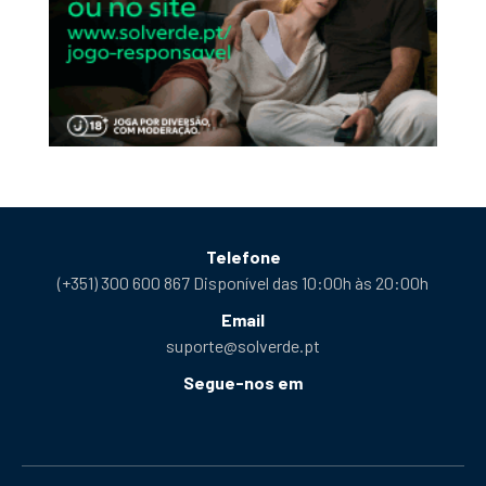
Telefone
(+351) 300 600 867 Disponível das 10:00h às 20:00h
Email
suporte@solverde.pt
Segue-nos em
Facebook
Instagram
X
YouTube
Telegram
Tiktok
Podcast
abre
abre
abre
abre
abre
abre
abre
numa
numa
numa
numa
numa
numa
numa