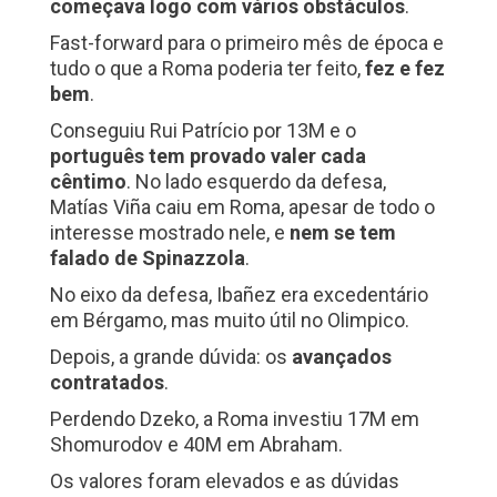
começava logo com vários obstáculos
.
Fast-forward para o primeiro mês de época e
tudo o que a Roma poderia ter feito,
fez e fez
bem
.
Conseguiu Rui Patrício por 13M e o
português tem provado valer cada
cêntimo
. No lado esquerdo da defesa,
Matías Viña caiu em Roma, apesar de todo o
interesse mostrado nele, e
nem se tem
falado de Spinazzola
.
No eixo da defesa, Ibañez era excedentário
em Bérgamo, mas muito útil no Olimpico.
Depois, a grande dúvida: os
avançados
contratados
.
Perdendo Dzeko, a Roma investiu 17M em
Shomurodov e 40M em Abraham.
Os valores foram elevados e as dúvidas