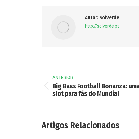
Autor:
Solverde
http://solverde.pt
Post
ANTERIOR
navigation
Big Bass Football Bonanza: um
Previous
slot para fãs do Mundial
post:
Artigos Relacionados