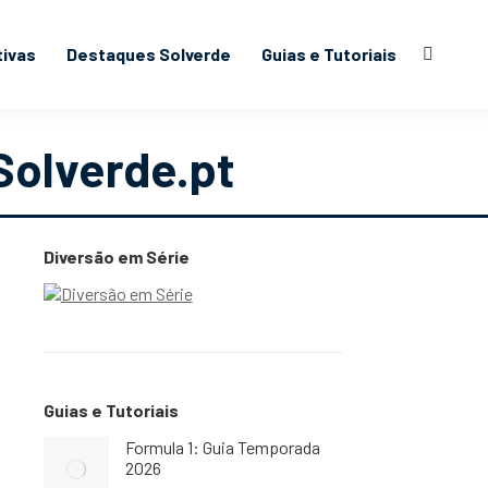
tivas
Destaques Solverde
Guias e Tutoriais
Search:
 Solverde.pt
Diversão em Série
Guias e Tutoriais
Formula 1: Guia Temporada
2026