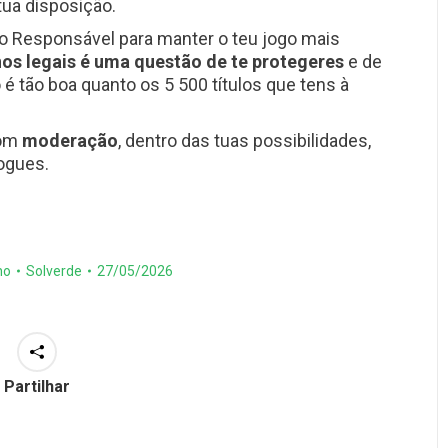
ua disposição.
o Responsável para manter o teu jogo mais
nos legais é uma questão de te protegeres
e de
 é tão boa quanto os 5 500 títulos que tens à
com
moderação
, dentro das tuas possibilidades,
jogues.
no
Solverde
27/05/2026
Partilhar