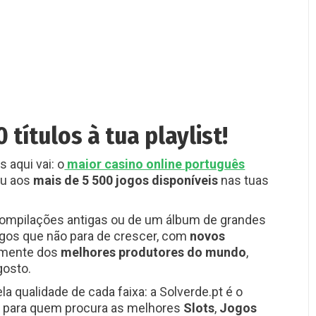
títulos à tua playlist!
 aqui vai: o
maior casino online português
ou aos
mais de 5 500 jogos disponíveis
nas tuas
compilações antigas ou de um álbum de grandes
ogos que não para de crescer, com
novos
amente dos
melhores produtores do mundo
,
gosto.
a qualidade de cada faixa: a Solverde.pt é o
l
para quem procura as melhores
Slots
,
Jogos