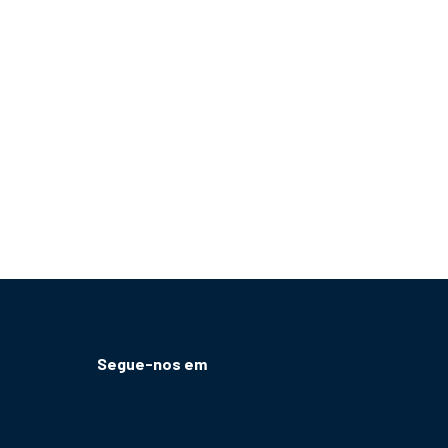
Segue-nos em
Facebook
Instagram
X
YouTube
Telegram
Tiktok
Podcast
abre
abre
abre
abre
abre
abre
abre