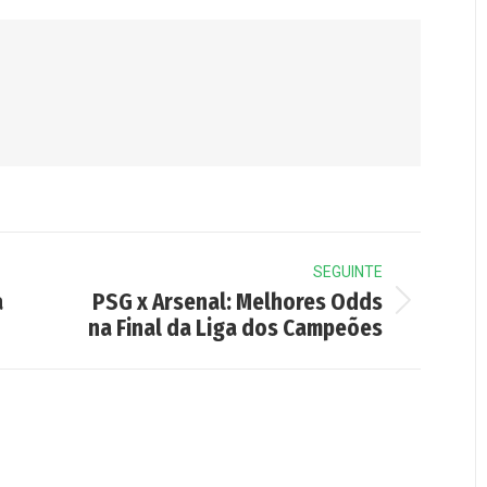
SEGUINTE
a
PSG x Arsenal: Melhores Odds
Next
na Final da Liga dos Campeões
post: