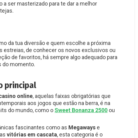
o a ser masterizado para te dar a melhor
tejas.
itmo da tua diversão e quem escolhe a próxima
as estreias, de conhecer os novos exclusivos ou
leção de favoritos, há sempre algo adequado para
ias do momento.
o principal
casino online
, aquelas faixas obrigatórias que
intemporais aos jogos que estão na berra, é na
hits do mundo, como o
Sweet Bonanza 2500
ou
ânicas fascinantes como as
Megaways
e
 as
vitórias em cascata
, esta categoria é o