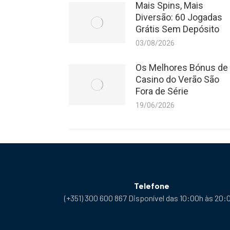
Mais Spins, Mais
Diversão: 60 Jogadas
Grátis Sem Depósito
03/08/2026
Os Melhores Bónus de
Casino do Verão São
Fora de Série
19/06/2026
Telefone
(+351) 300 600 867 Disponível das 10:00h às 20: