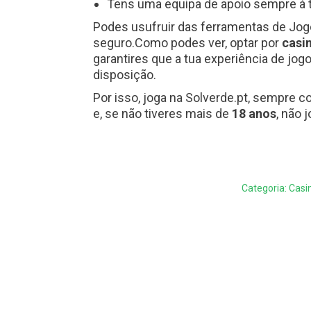
Tens uma equipa de apoio sempre à t
Podes usufruir das ferramentas de Jog
seguro.Como podes ver, optar por
casi
garantires que a tua experiência de jogo
disposição.
Por isso, joga na Solverde.pt, sempre 
e, se não tiveres mais de
18 anos
, não 
Categoria:
Casi