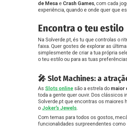
de Mesa
e
Crash Games
, com cada jog
experiência, quando e onde quer que es
Encontra o teu estilo
Na Solverde.pt, és tu que controlas o r
faixa. Quer gostes de explorar as últim
simplesmente de criar a tua própria se
o teu estilo ou para as tuas preferênc
🎤 Slot Machines: a atraçã
As
Slots online
são a estrela do
maior 
toda a gente quer ouvir. Dos clássicos 
Solverde.pt que encontras os maiores 
o
Joker’s Jewels
.
Com temas para todos os gostos, mec
funcionalidades surpreendentes como