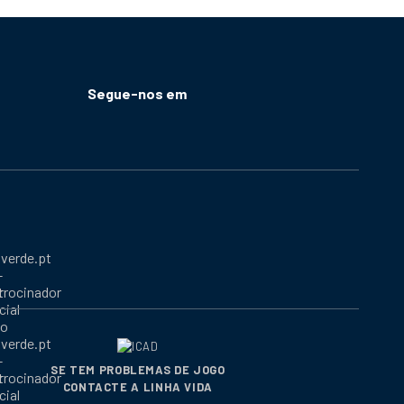
Segue-nos em
Facebook
Instagram
X
YouTube
Telegram
Tiktok
Podcast
abre
abre
abre
abre
abre
abre
abre
numa
numa
numa
numa
numa
numa
numa
nova
nova
nova
nova
nova
nova
nova
janela
janela
janela
janela
janela
janela
janela
SE TEM PROBLEMAS DE JOGO
CONTACTE A LINHA VIDA