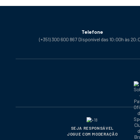
Telefone
(+351) 300 600 867 Disponível das 10:00h às 20:
SEJA RESPONSÁVEL
JOGUE COM MODERAÇÃO