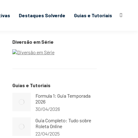
tivas
Destaques Solverde
Guias e Tutoriais
Search:
Diversão em Série
Guias e Tutoriais
Formula 1: Guia Temporada
2026
30/04/2026
Guia Completo: Tudo sobre
Roleta Online
22/04/2025