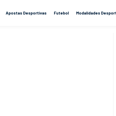
Apostas Desportivas
Futebol
Modalidades Despor
Solverde.pt lança a primeira