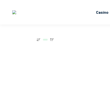
Casino
Porto x Benfica com Odd