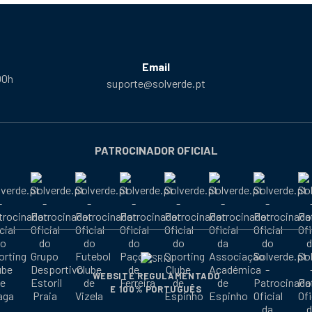
Email
00h
suporte@solverde.pt
PATROCINADOR OFICIAL
WEBSITE REGULAMENTADO
E 100% PORTUGUÊS