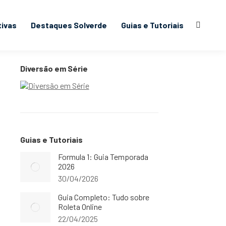
tivas
Destaques Solverde
Guias e Tutoriais
Search:
Diversão em Série
Guias e Tutoriais
Formula 1: Guia Temporada
2026
30/04/2026
Guia Completo: Tudo sobre
Roleta Online
22/04/2025