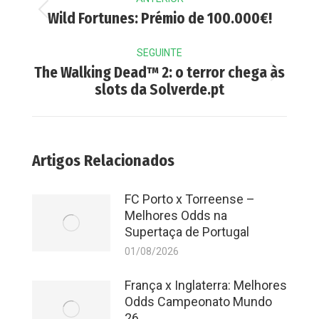
navigation
Previous
Wild Fortunes: Prémio de 100.000€!
post:
SEGUINTE
The Walking Dead™ 2: o terror chega às
Next
slots da Solverde.pt
post:
Artigos Relacionados
FC Porto x Torreense –
Melhores Odds na
Supertaça de Portugal
01/08/2026
França x Inglaterra: Melhores
Odds Campeonato Mundo
26