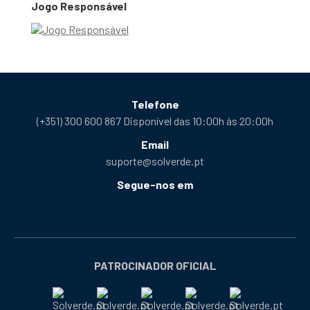
Jogo Responsável
Telefone
(+351) 300 600 867 Disponível das 10:00h às 20:00h
Email
suporte@solverde.pt
Segue-nos em
Facebook
Instagram
X
YouTube
Telegram
Tiktok
Podcast
abre
abre
abre
abre
abre
abre
abre
numa
numa
numa
numa
numa
numa
numa
nova
nova
nova
nova
nova
nova
nova
PATROCINADOR OFICIAL
janela
janela
janela
janela
janela
janela
janela