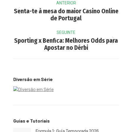
ANTERIOR
navigation
Senta-te à mesa do maior Casino Online
Previous
de Portugal
post:
SEGUINTE
Sporting x Benfica: Melhores Odds para
Next
Apostar no Dérbi
post:
Diversão em Série
Guias e Tutoriais
Formula 1: Guia Temporada 2026