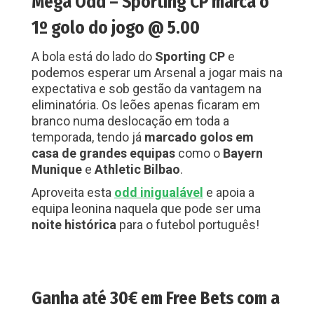
Mega Odd – Sporting CP marca o
1º golo do jogo @ 5.00
A bola está do lado do
Sporting CP
e
podemos esperar um Arsenal a jogar mais na
expectativa e sob gestão da vantagem na
eliminatória. Os leões apenas ficaram em
branco numa deslocação em toda a
temporada, tendo já
marcado golos em
casa de grandes equipas
como o
Bayern
Munique
e
Athletic
Bilbao
.
Aproveita esta
odd inigualável
e apoia a
equipa leonina naquela que pode ser uma
noite histórica
para o futebol português!
Ganha até 30€ em Free Bets com a