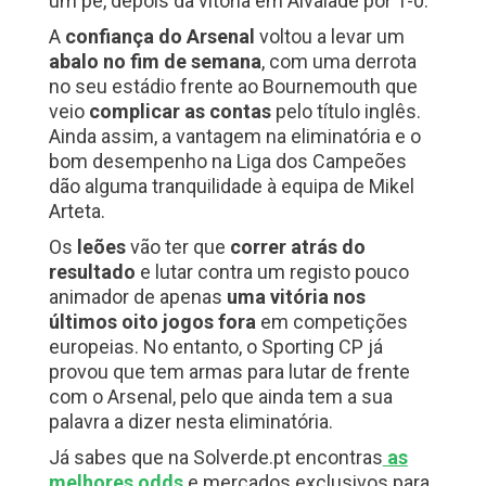
um pé, depois da vitória em Alvalade por 1-0.
A
confiança do Arsenal
voltou a levar um
abalo no fim de semana
, com uma derrota
no seu estádio frente ao Bournemouth que
veio
complicar as contas
pelo título inglês.
Ainda assim, a vantagem na eliminatória e o
bom desempenho na Liga dos Campeões
dão alguma tranquilidade à equipa de Mikel
Arteta.
Os
leões
vão ter que
correr atrás do
resultado
e lutar contra um registo pouco
animador de apenas
uma vitória nos
últimos oito jogos fora
em competições
europeias. No entanto, o Sporting CP já
provou que tem armas para lutar de frente
com o Arsenal, pelo que ainda tem a sua
palavra a dizer nesta eliminatória.
Já sabes que na Solverde.pt encontras
as
melhores odds
e mercados exclusivos para