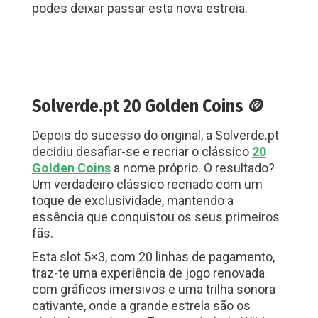
podes deixar passar esta nova estreia.
Solverde.pt 20 Golden Coins 🪙
Depois do sucesso do original, a Solverde.pt
decidiu desafiar-se e recriar o clássico
20
Golden Coins
a nome próprio. O resultado?
Um verdadeiro clássico recriado com um
toque de exclusividade, mantendo a
essência que conquistou os seus primeiros
fãs.
Esta slot 5×3, com 20 linhas de pagamento,
traz-te uma experiência de jogo renovada
com gráficos imersivos e uma trilha sonora
cativante, onde a grande estrela são os