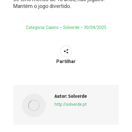
Mantém o jogo divertido.
Categoria:
Casino
Solverde
30/04/2025
Partilhar
Autor:
Solverde
http://solverde.pt