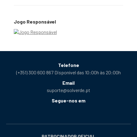
Jogo Responsável
Telefone
(+351) 300 600 867 Disponível das 10:00h às 20:00h
Email
suporte@solverde.pt
Segue-nos em
Facebook
Instagram
X
YouTube
Telegram
Tiktok
Podcast
abre
abre
abre
abre
abre
abre
abre
numa
numa
numa
numa
numa
numa
numa
nova
nova
nova
nova
nova
nova
nova
PATROCINADOR OFICIAL