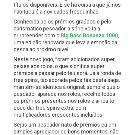
títulos disponíveis. E se há coisa a que já nos
habituou é a novidades fresquinhas.
Conhecida pelos prémios graúdos e pelo
carismático pescador, a série volta a
surpreender com o
Big Bass Bonanza 1000
,
uma edição renovada que leva a emoção da
pesca ao próximo nível.
Neste novo jogo, foram adicionados super
peixes aos rolos, o que significa super
prémios a passar pelo teu ecrã. Já a ronda de
free spins, tão adorada pelos fãs desta saga,
mantém-se idêntica à original: sempre que o
pescador aparece nos rolos, recolhe todos
os prémios presentes nos rolos e ainda te
pode dar free spins extra, com
multiplicadores crescentes incluídos.
Sejas um pescador nato de prémios ou um
simples apreciador de bons momentos, não