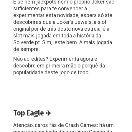
E se nem jackpots nem o próprio Joker são
suficientes para te convencer a
experimentar esta novidade, espera só até
descobrires que a Joker’s Jewels, a slot
original por de trás desta nova estreia, é a
slot mais jogada em toda a história da
Solverde.pt. Sim, leste bem. A mais jogada
de sempre.
Não acreditas? Experimenta agora e
descobre em primeira mão o porquê da
popularidade deste jogo de topo.
Top Eagle ✈️
Atenção, caros fãs de Crash Games: há um
novo jogo acabado de aterrar no Casino da