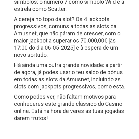
símbolos: o número 7 como símbolo Wild e a
estrela como Scatter.
A cereja no topo da slot? Os 4 jackpots
progressivos, comuns a todas as slots da
Amusnet, que não páram de crescer, com o
maior jackpot a superar os 70.000,00€ [às
17:00 do dia 06-05-2025] e à espera de um
novo sortudo.
Há ainda uma outra grande novidade: a partir
de agora, já podes usar o teu saldo de bónus
em todas as slots da Amusnet, incluindo as
slots com jackpots progressivos, como esta.
Como podes ver, não faltam motivos para
conheceres este grande clássico do Casino
online. Está na hora de veres as tuas jogadas
darem frutos!