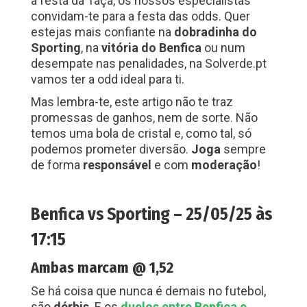
à festa da Taça, os nossos especialistas
convidam-te para a festa das odds. Quer
estejas mais confiante na
dobradinha do
Sporting
, na
vitória do Benfica
ou num
desempate nas penalidades, na Solverde.pt
vamos ter a odd ideal para ti.
Mas lembra-te, este artigo não te traz
promessas de ganhos, nem de sorte. Não
temos uma bola de cristal e, como tal, só
podemos prometer diversão.
Joga
sempre
de forma
responsável
e com
moderação
!
Benfica vs Sporting – 25/05/25 às
17:15
Ambas marcam @ 1,52
Se há coisa que nunca é demais no futebol,
são
dérbis
. E os
duelos entre Benfica e