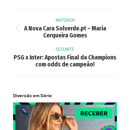
Post
ANTERIOR
navigation
A Nova Cara Solverde.pt – Maria
Previous
Cerqueira Gomes
post:
SEGUINTE
PSG x Inter: Apostas Final da Champions
Next
com odds de campeão!
post:
Diversão em Série