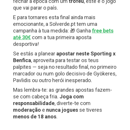
fechar a época com um
troféu
, este é o jogo
que vai parar o país.
E para tornares esta final ainda mais
emocionante, a Solverde.pt tem uma
campanha à tua medida: 🎁 Ganha
free bets
até 30€
com a tua primeira aposta
desportiva!
Se estás a planear
apostar neste Sporting x
Benfica
, aproveita para testar os teus
palpites — seja no resultado final, no primeiro
marcador ou num golo decisivo de Gyökeres,
Pavlidis ou outro herói inesperado.
Mas lembra-te: as grandes apostas fazem-
se com cabeça fria.
Joga com
responsabilidade
, diverte-te com
moderação
e
nunca jogues
se tiveres
menos de 18 anos
.