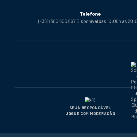
Telefone
(+351) 300 600 867 Disponível das 10:00h às 20:
SEJA RESPONSÁVEL
JOGUE COM MODERAÇÃO