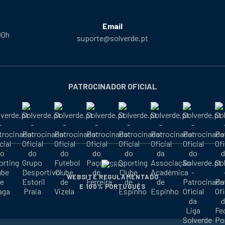
Email
00h
suporte@solverde.pt
PATROCINADOR OFICIAL
WEBSITE REGULAMENTADO
E 100% PORTUGUÊS