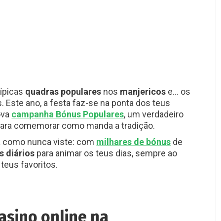
típicas
quadras populares
nos
manjericos
e… os
. Este ano, a festa faz-se na ponta dos teus
ova
campanha Bónus Populares
, um verdadeiro
 para comemorar como manda a tradição.
ta como nunca viste: com
milhares de bónus
de
s diários
para animar os teus dias, sempre ao
 teus favoritos.
asino online na