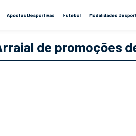
Apostas Desportivas
Futebol
Modalidades Despor
Arraial de promoções d