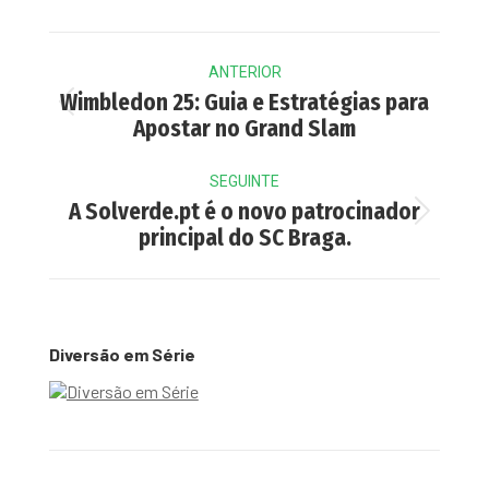
Post
ANTERIOR
navigation
Wimbledon 25: Guia e Estratégias para
Previous
Apostar no Grand Slam
post:
SEGUINTE
A Solverde.pt é o novo patrocinador
Next
principal do SC Braga.
post:
Diversão em Série