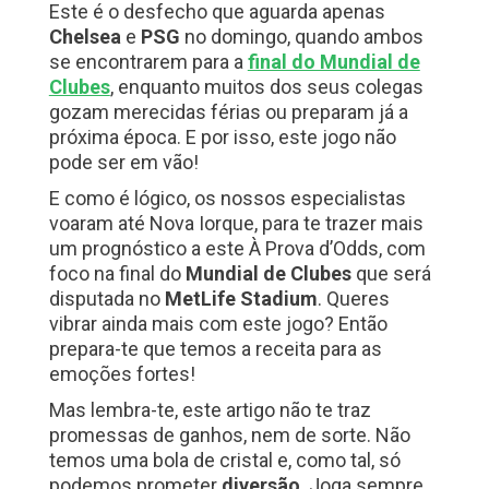
Este é o desfecho que aguarda apenas
Chelsea
e
PSG
no domingo, quando ambos
se encontrarem para a
final do Mundial de
Clubes
, enquanto muitos dos seus colegas
gozam merecidas férias ou preparam já a
próxima época. E por isso, este jogo não
pode ser em vão!
E como é lógico, os nossos especialistas
voaram até Nova Iorque, para te trazer mais
um prognóstico a este À Prova d’Odds, com
foco na final do
Mundial de Clubes
que será
disputada no
MetLife Stadium
. Queres
vibrar ainda mais com este jogo? Então
prepara-te que temos a receita para as
emoções fortes!
Mas lembra-te, este artigo não te traz
promessas de ganhos, nem de sorte. Não
temos uma bola de cristal e, como tal, só
podemos prometer
diversão
. Joga sempre