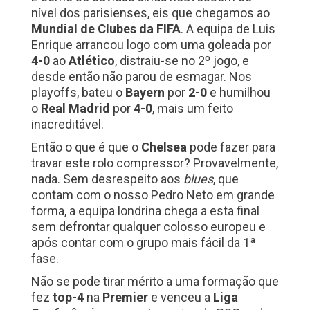
nível dos parisienses, eis que chegamos ao
Mundial
de
Clubes
da
FIFA
. A equipa de Luis
Enrique arrancou logo com uma goleada por
4-0
ao
Atlético
, distraiu-se no 2º jogo, e
desde então não parou de esmagar. Nos
playoffs, bateu o
Bayern
por
2-0
e humilhou
o
Real Madrid
por
4-0
, mais um feito
inacreditável.
Então o que é que o
Chelsea
pode fazer para
travar este rolo compressor? Provavelmente,
nada. Sem desrespeito aos
blues
, que
contam com o nosso Pedro Neto em grande
forma, a equipa londrina chega a esta final
sem defrontar qualquer colosso europeu e
após contar com o grupo mais fácil da 1ª
fase.
Não se pode tirar mérito a uma formação que
fez
top-4
na
Premier
e venceu a
Liga