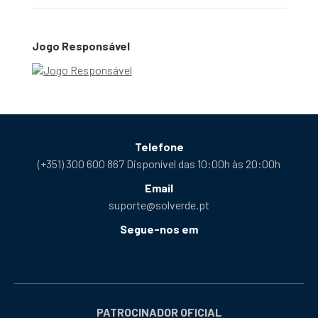
Jogo Responsável
Telefone
(+351) 300 600 867 Disponível das 10:00h às 20:00h
Email
suporte@solverde.pt
Segue-nos em
Facebook
Instagram
X
YouTube
Telegram
Tiktok
Podcast
abre
abre
abre
abre
abre
abre
abre
numa
numa
numa
numa
numa
numa
numa
nova
nova
nova
nova
nova
nova
nova
PATROCINADOR OFICIAL