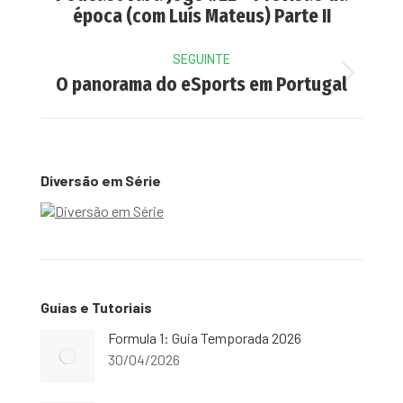
Previous
época (com Luís Mateus) Parte II
post:
SEGUINTE
Next
O panorama do eSports em Portugal
post:
Diversão em Série
Guias e Tutoriais
Formula 1: Guia Temporada 2026
30/04/2026