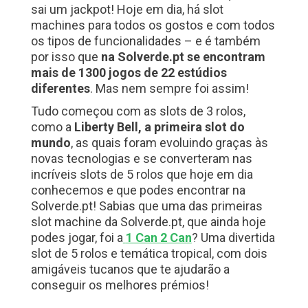
sai um jackpot! Hoje em dia, há slot
machines para todos os gostos e com todos
os tipos de funcionalidades – e é também
por isso que
na Solverde.pt se encontram
mais de 1300 jogos de 22 estúdios
diferentes
. Mas nem sempre foi assim!
Tudo começou com as slots de 3 rolos,
como a
Liberty Bell, a primeira slot do
mundo
, as quais foram evoluindo graças às
novas tecnologias e se converteram nas
incríveis slots de 5 rolos que hoje em dia
conhecemos e que podes encontrar na
Solverde.pt! Sabias que uma das primeiras
slot machine da Solverde.pt, que ainda hoje
podes jogar, foi a
1 Can 2 Can
? Uma divertida
slot de 5 rolos e temática tropical, com dois
amigáveis tucanos que te ajudarão a
conseguir os melhores prémios!