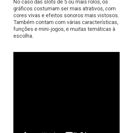
No caso das slots de 5 ou mais rolos, os
gráficos costumam ser mais atrativos, com
cores vivas e efeitos sonoros mais vistosos.
Também contam com várias características,
funções e mini-jogos, e muitas temáticas à
escolha.