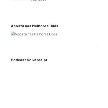
Aposta nas Melhores Odds
Podcast Solverde.pt