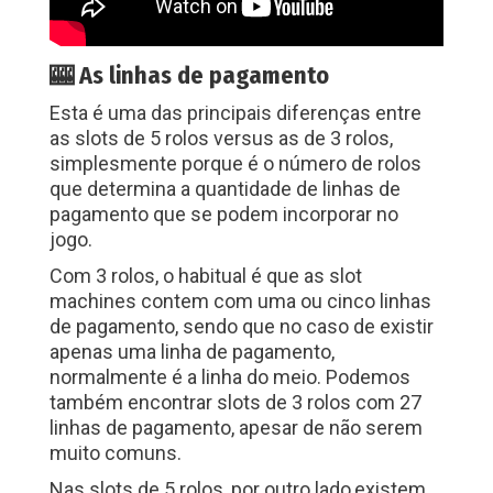
🎰 As linhas de pagamento
Esta é uma das principais diferenças entre
as slots de 5 rolos versus as de 3 rolos,
simplesmente porque é o número de rolos
que determina a quantidade de linhas de
pagamento que se podem incorporar no
jogo.
Com 3 rolos, o habitual é que as slot
machines contem com uma ou cinco linhas
de pagamento, sendo que no caso de existir
apenas uma linha de pagamento,
normalmente é a linha do meio. Podemos
também encontrar slots de 3 rolos com 27
linhas de pagamento, apesar de não serem
muito comuns.
Nas slots de 5 rolos, por outro lado,existem