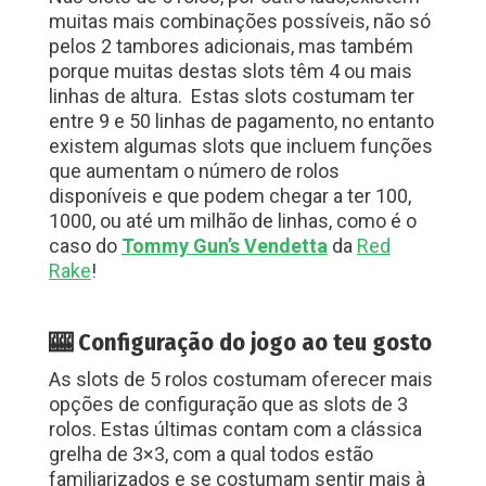
muitas mais combinações possíveis, não só
pelos 2 tambores adicionais, mas também
porque muitas destas slots têm 4 ou mais
linhas de altura. Estas slots costumam ter
entre 9 e 50 linhas de pagamento, no entanto
existem algumas slots que incluem funções
que aumentam o número de rolos
disponíveis e que podem chegar a ter 100,
1000, ou até um milhão de linhas, como é o
caso do
Tommy Gun’s Vendetta
da
Red
Rake
!
🎰 Configuração do jogo ao teu gosto
As slots de 5 rolos costumam oferecer mais
opções de configuração que as slots de 3
rolos. Estas últimas contam com a clássica
grelha de 3×3, com a qual todos estão
familiarizados e se costumam sentir mais à