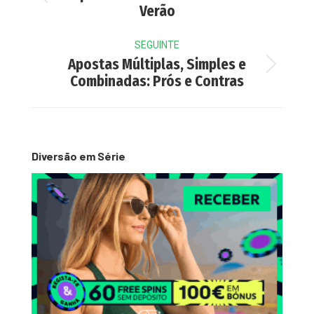
Previous
Verão
post:
SEGUINTE
Apostas Múltiplas, Simples e
Next
Combinadas: Prós e Contras
post:
Diversão em Série