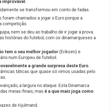
a improvável
.
pidamente se transformou em conto de fadas.
es foram chamados a jogar o Euro porque a
da competição.
uipa, nem se deu ao trabalho de ir jogar a prova.
as histórias do futebol, com os dinamarqueses a
o tem o seu melhor jogador
(Eriksen) e
sário num Europeu de futebol.
rovavelmente a grande surpresa deste Euro
.
inâmicas táticas que quase só vimos usadas pelo
as.
avançado, a largura no ataque. Esta Dinamarca
das meias-finais, mas
é a que mais joga como
apazes de Hjulmand.