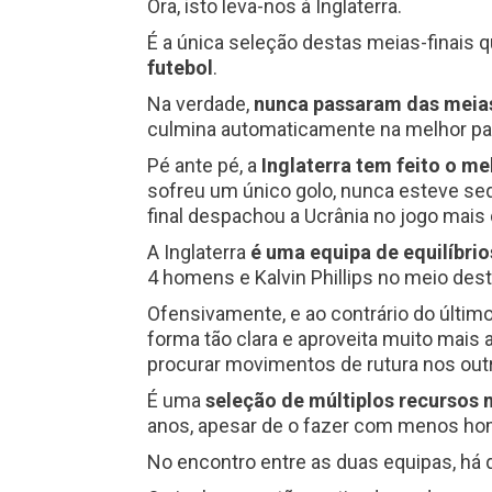
Ora, isto leva-nos à Inglaterra.
É a única seleção destas meias-finais 
futebol
.
Na verdade,
nunca passaram das meias
culmina automaticamente na melhor pa
Pé ante pé, a
Inglaterra tem feito o me
sofreu um único golo, nunca esteve seq
final despachou a Ucrânia no jogo mais
A Inglaterra
é uma equipa de equilíbrio
4 homens e Kalvin Phillips no meio de
Ofensivamente, e ao contrário do último 
forma tão clara e aproveita muito mais
procurar movimentos de rutura nos out
É uma
seleção de múltiplos recursos 
anos, apesar de o fazer com menos h
No encontro entre as duas equipas, há