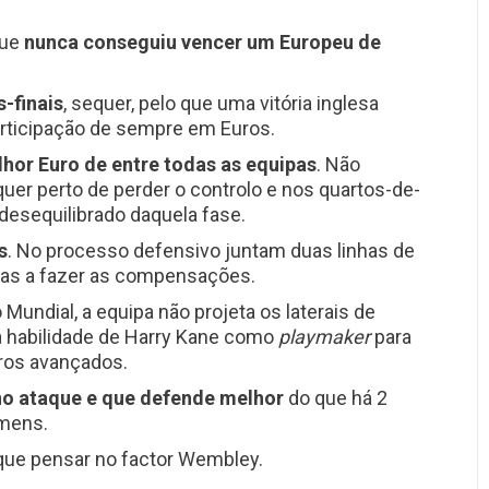
que
nunca conseguiu vencer um Europeu de
-finais
, sequer, pelo que uma vitória inglesa
rticipação de sempre em Euros.
lhor Euro de entre todas as equipas
. Não
uer perto de perder o controlo e nos quartos-de-
 desequilibrado daquela fase.
s
. No processo defensivo juntam duas linhas de
stas a fazer as compensações.
Mundial, a equipa não projeta os laterais de
 a habilidade de Harry Kane como
playmaker
para
ros avançados.
no ataque e que defende melhor
do que há 2
omens.
 que pensar no factor Wembley.