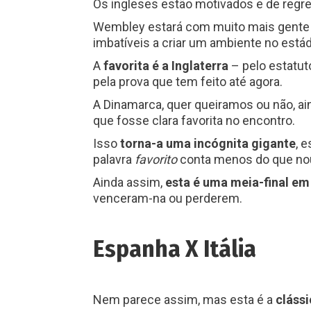
Os ingleses estão motivados e de regre
Wembley estará com muito mais gente d
imbatíveis a criar um ambiente no estád
A
favorita é a Inglaterra
– pelo estatuto
pela prova que tem feito até agora.
A Dinamarca, quer queiramos ou não, a
que fosse clara favorita no encontro.
Isso
torna-a uma incógnita gigante
, 
palavra
favorito
conta menos do que nou
Ainda assim,
esta é uma meia-final em 
venceram-na ou perderem.
Espanha X Itália
Nem parece assim, mas esta é a
clássi