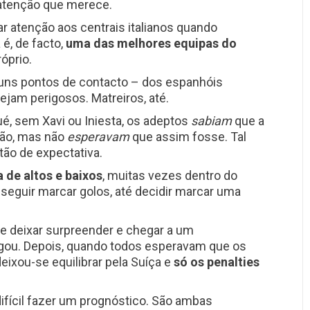
 atenção que merece.
ar atenção aos centrais italianos quando
 é, de facto,
uma das melhores equipas do
óprio.
uns pontos de contacto – dos espanhóis
am perigosos. Matreiros, até.
, sem Xavi ou Iniesta, os adeptos
sabiam
que a
ção, mas não
esperavam
que assim fosse. Tal
tão de expectativa.
 de altos e baixos
, muitas vezes dentro do
guir marcar golos, até decidir marcar uma
se deixar surpreender e chegar a um
gou. Depois, quando todos esperavam que os
eixou-se equilibrar pela Suíça e
só os penalties
difícil fazer um prognóstico. São ambas