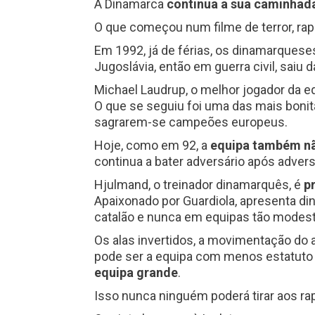
A Dinamarca
continua a sua caminhad
O que começou num filme de terror, ra
Em 1992, já de férias, os dinamarques
Jugoslávia, então em guerra civil, saiu 
Michael Laudrup, o melhor jogador da eq
O que se seguiu foi uma das mais bonit
sagrarem-se campeões europeus.
Hoje, como em 92, a
equipa também nã
continua a bater adversário após adver
Hjulmand, o treinador dinamarquês, é
p
Apaixonado por Guardiola, apresenta d
catalão e nunca em equipas tão modest
Os alas invertidos, a movimentação do 
pode ser a equipa com menos estatuto 
equipa grande
.
Isso nunca ninguém poderá tirar aos r