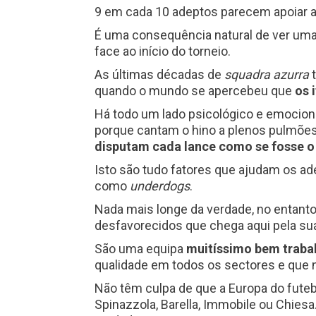
9 em cada 10 adeptos parecem apoiar a It
É uma consequência natural de ver uma
face ao início do torneio.
As últimas décadas de
squadra azurra
quando o mundo se apercebeu que
os 
Há todo um lado psicológico e emociona
porque cantam o hino a plenos pulmõe
disputam cada lance como se fosse o
Isto são tudo fatores que ajudam os ad
como
underdogs
.
Nada mais longe da verdade, no entanto
desfavorecidos que chega aqui pela su
São uma equipa
muitíssimo bem traba
qualidade em todos os sectores e que n
Não têm culpa de que a Europa do futeb
Spinazzola, Barella, Immobile ou Chies