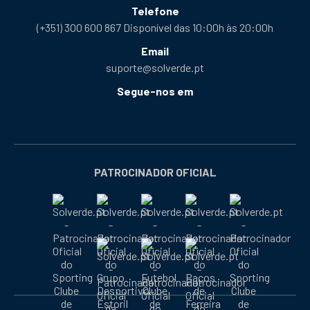
Telefone
(+351) 300 600 867 Disponível das 10:00h às 20:00h
Email
suporte@solverde.pt
Segue-nos em
Facebook
Instagram
X
YouTube
Telegram
Tiktok
Podcast
abre
abre
abre
abre
abre
abre
abre
numa
numa
numa
numa
numa
numa
numa
nova
nova
nova
nova
nova
nova
nova
PATROCINADOR OFICIAL
janela
janela
janela
janela
janela
janela
janela