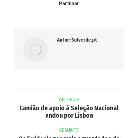
Partilhar
Autor:
Solverde.pt
Post
ANTERIOR
navigation
Camião de apoio à Seleção Nacional
Previous
andou por Lisboa
post:
SEGUINTE