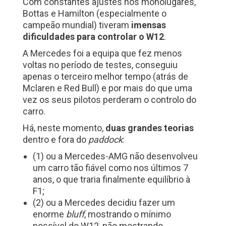
Com constantes ajustes nos monolugares,
Bottas e Hamilton (especialmente o
campeão mundial) tiveram
imensas
dificuldades para controlar o W12
.
A Mercedes foi a equipa que fez menos
voltas no período de testes, conseguiu
apenas o terceiro melhor tempo (atrás de
Mclaren e Red Bull) e por mais do que uma
vez os seus pilotos perderam o controlo do
carro.
Há, neste momento,
duas grandes teorias
dentro e fora do
paddock
:
(1) ou a Mercedes-AMG não desenvolveu
um carro tão fiável como nos últimos 7
anos, o que traria finalmente equilíbrio à
F1;
(2) ou a Mercedes decidiu fazer um
enorme
bluff
, mostrando o mínimo
possível do W12, não mostrando