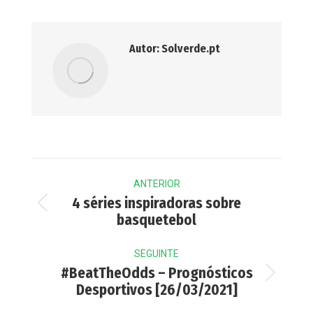
Autor:
Solverde.pt
Post
ANTERIOR
navigation
4 séries inspiradoras sobre
Previous
basquetebol
post:
SEGUINTE
#BeatTheOdds – Prognósticos
Next
Desportivos [26/03/2021]
post: