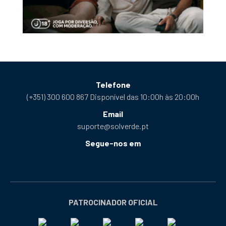
Telefone
(+351) 300 600 867 Disponível das 10:00h às 20:00h
Email
suporte@solverde.pt
Segue-nos em
Facebook
Instagram
X
YouTube
Telegram
Tiktok
Podcast
abre
abre
abre
abre
abre
abre
abre
numa
numa
numa
numa
numa
numa
numa
nova
nova
nova
nova
nova
nova
nova
PATROCINADOR OFICIAL
janela
janela
janela
janela
janela
janela
janela