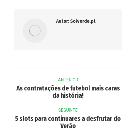
Autor:
Solverde.pt
Post
ANTERIOR
navigation
As contratações de futebol mais caras
Previous
da história!
post:
SEGUINTE
5 slots para continuares a desfrutar do
Next
Verão
post: