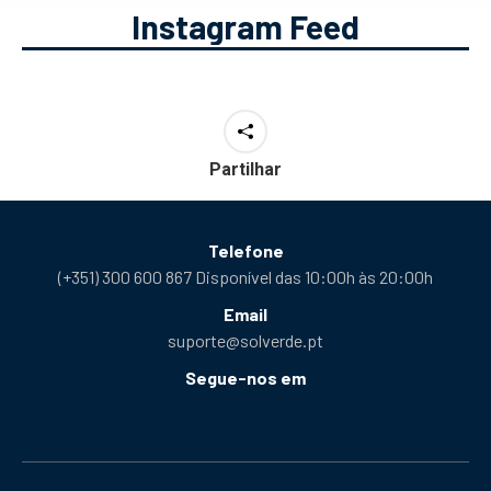
Instagram Feed
Partilhar
Telefone
(+351) 300 600 867 Disponível das 10:00h às 20:00h
Email
suporte@solverde.pt
Segue-nos em
Facebook
Instagram
X
YouTube
Telegram
Tiktok
Podcast
abre
abre
abre
abre
abre
abre
abre
numa
numa
numa
numa
numa
numa
numa