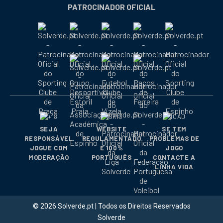
nova
nova
nova
nova
nova
nova
nova
PATROCINADOR OFICIAL
janela
janela
janela
janela
janela
janela
janela
SEJA
WEBSITE
SE TEM
RESPONSÁVEL
REGULAMENTADO
PROBLEMAS DE
JOGUE COM
E 100%
JOGO
MODERAÇÃO
PORTUGUÊS
CONTACTE A
LINHA VIDA
© 2026 Solverde.pt | Todos os Direitos Reservados
Solverde