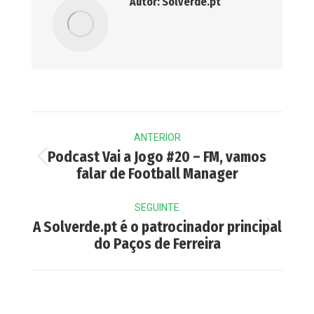
Autor:
Solverde.pt
Post
ANTERIOR
navigation
Podcast Vai a Jogo #20 – FM, vamos
Previous
falar de Football Manager
post:
SEGUINTE
A Solverde.pt é o patrocinador principal
Next
do Paços de Ferreira
post: