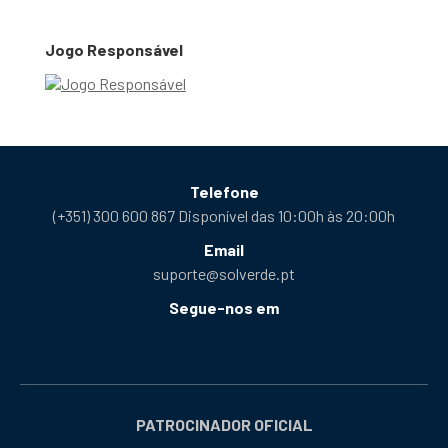
Jogo Responsável
Telefone
(+351) 300 600 867 Disponível das 10:00h às 20:00h
Email
suporte@solverde.pt
Segue-nos em
Facebook
Instagram
X
YouTube
Telegram
Tiktok
Podcast
abre
abre
abre
abre
abre
abre
abre
numa
numa
numa
numa
numa
numa
numa
nova
nova
nova
nova
nova
nova
nova
PATROCINADOR OFICIAL
janela
janela
janela
janela
janela
janela
janela