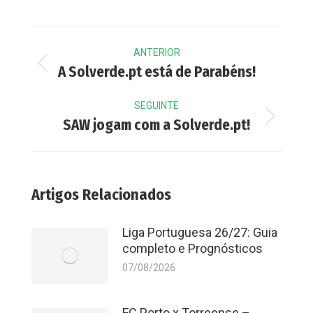
Post
ANTERIOR
navigation
Previous
A Solverde.pt está de Parabéns!
post:
SEGUINTE
Next
SAW jogam com a Solverde.pt!
post:
Artigos Relacionados
Liga Portuguesa 26/27: Guia
completo e Prognósticos
07/08/2026
FC Porto x Torreense –