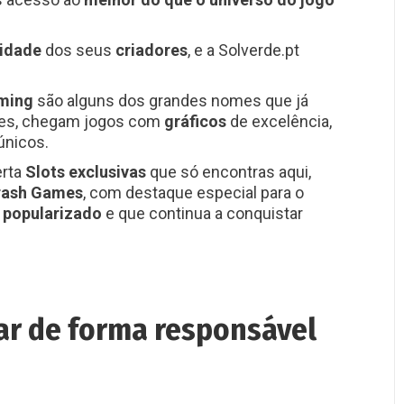
lidade
dos seus
criadores
, e a Solverde.pt
ming
são alguns dos grandes nomes que já
les, chegam jogos com
gráficos
de excelência,
únicos.
erta
Slots exclusivas
que só encontras aqui,
rash Games
, com destaque especial para o
m
popularizado
e que continua a conquistar
ar de forma responsável