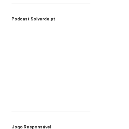
Podcast Solverde.pt
Jogo Responsável