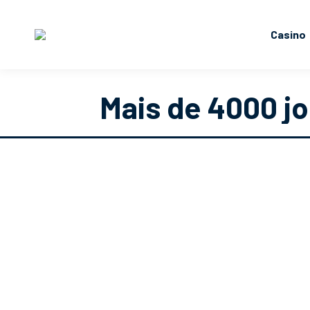
Casino
Mais de 4000 jo