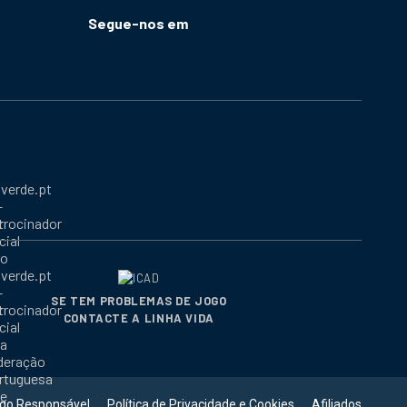
Segue-nos em
Facebook
Instagram
X
YouTube
Telegram
Tiktok
Podcast
abre
abre
abre
abre
abre
abre
abre
numa
numa
numa
numa
numa
numa
numa
nova
nova
nova
nova
nova
nova
nova
janela
janela
janela
janela
janela
janela
janela
SE TEM PROBLEMAS DE JOGO
CONTACTE A LINHA VIDA
go Responsável
Política de Privacidade e Cookies
Afiliados