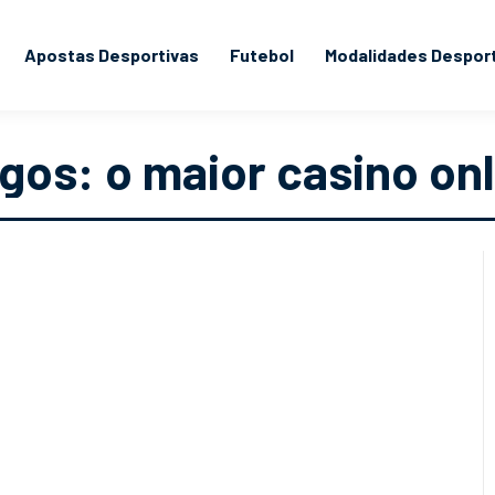
Apostas Desportivas
Futebol
Modalidades Despor
gos: o maior casino on