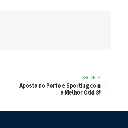
SEGUINTE
m
Aposta no Porto e Sporting com
Next
a Melhor Odd 8!
post: