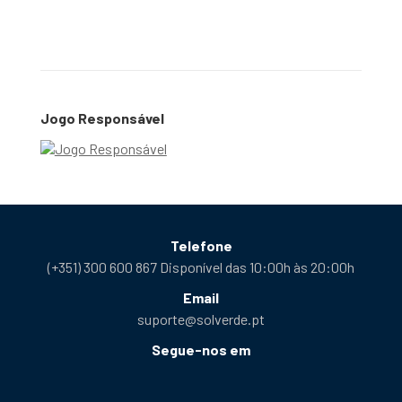
Jogo Responsável
Telefone
(+351) 300 600 867 Disponível das 10:00h às 20:00h
Email
suporte@solverde.pt
Segue-nos em
Facebook
Instagram
X
YouTube
Telegram
Tiktok
Podcast