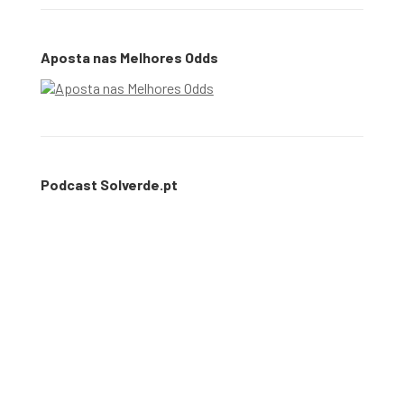
Aposta nas Melhores Odds
Podcast Solverde.pt