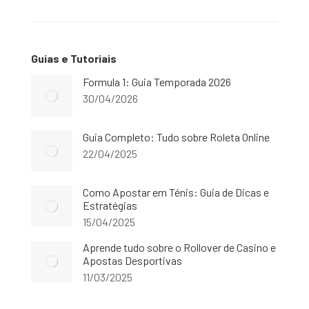
Guias e Tutoriais
Formula 1: Guia Temporada 2026
30/04/2026
Guia Completo: Tudo sobre Roleta Online
22/04/2025
Como Apostar em Ténis: Guia de Dicas e
Estratégias
15/04/2025
Aprende tudo sobre o Rollover de Casino e
Apostas Desportivas
11/03/2025