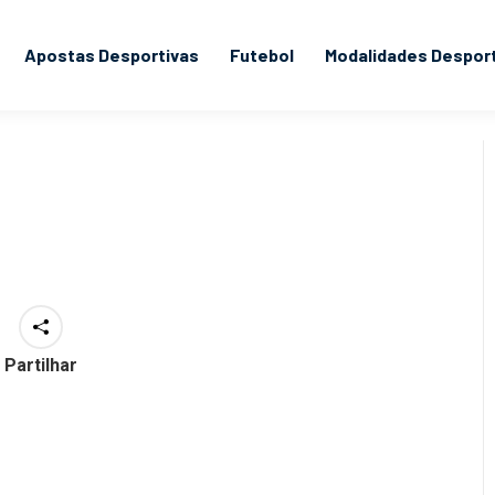
Apostas Desportivas
Futebol
Modalidades Despor
Partilhar