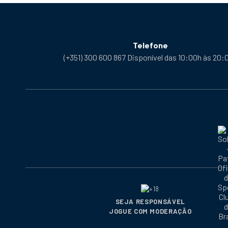
Telefone
(+351) 300 600 867 Disponível das 10:00h às 20:
SEJA RESPONSÁVEL
JOGUE COM MODERAÇÃO