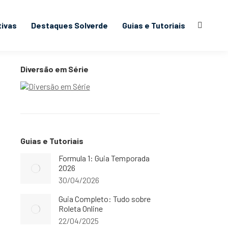
tivas
Destaques Solverde
Guias e Tutoriais
Search:
Diversão em Série
Guias e Tutoriais
Formula 1: Guia Temporada
2026
30/04/2026
Guia Completo: Tudo sobre
Roleta Online
22/04/2025