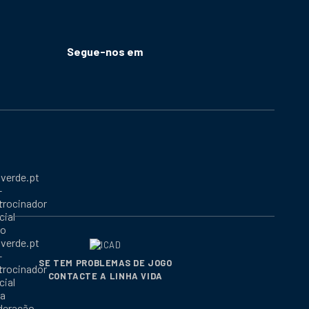
Segue-nos em
Facebook
Instagram
X
YouTube
Telegram
Tiktok
Podcast
abre
abre
abre
abre
abre
abre
abre
numa
numa
numa
numa
numa
numa
numa
nova
nova
nova
nova
nova
nova
nova
janela
janela
janela
janela
janela
janela
janela
SE TEM PROBLEMAS DE JOGO
CONTACTE A LINHA VIDA