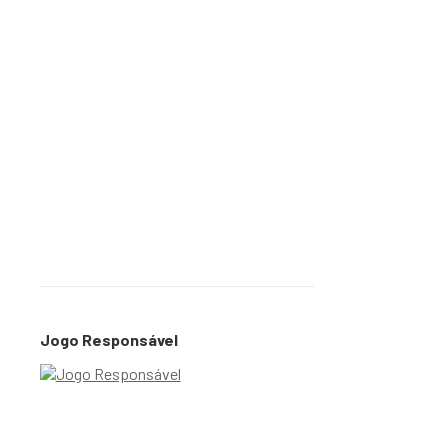
Jogo Responsável