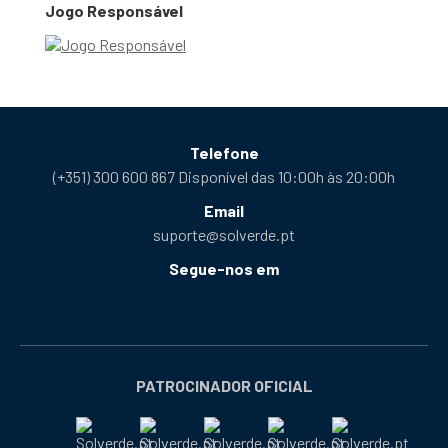
Jogo Responsável
Telefone
(+351) 300 600 867 Disponível das 10:00h às 20:00h
Email
suporte@solverde.pt
Segue-nos em
Facebook
Instagram
X
YouTube
Telegram
Tiktok
Podcast
abre
abre
abre
abre
abre
abre
abre
numa
numa
numa
numa
numa
numa
numa
nova
nova
nova
nova
nova
nova
nova
PATROCINADOR OFICIAL
janela
janela
janela
janela
janela
janela
janela