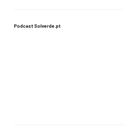
Podcast Solverde.pt