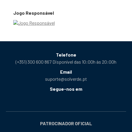
Jogo Responsável
Telefone
(+351) 300 600 867 Disponível das 10:00h às 20:00h
Email
suporte@solverde.pt
Segue-nos em
Facebook
Instagram
X
YouTube
Telegram
Tiktok
Podcast
abre
abre
abre
abre
abre
abre
abre
numa
numa
numa
numa
numa
numa
numa
nova
nova
nova
nova
nova
nova
nova
PATROCINADOR OFICIAL
janela
janela
janela
janela
janela
janela
janela