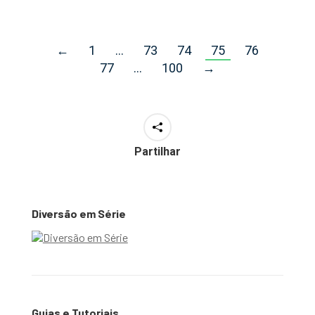
←
1
…
73
74
75
76
77
…
100
→
Partilhar
Diversão em Série
Guias e Tutoriais