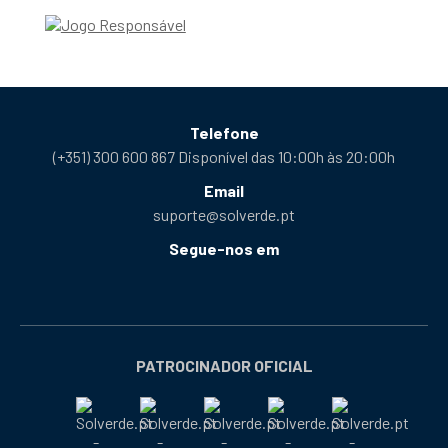
Telefone
(+351) 300 600 867 Disponível das 10:00h às 20:00h
Email
suporte@solverde.pt
Segue-nos em
Facebook
Instagram
X
YouTube
Telegram
Tiktok
Podcast
abre
abre
abre
abre
abre
abre
abre
numa
numa
numa
numa
numa
numa
numa
nova
nova
nova
nova
nova
nova
nova
PATROCINADOR OFICIAL
janela
janela
janela
janela
janela
janela
janela