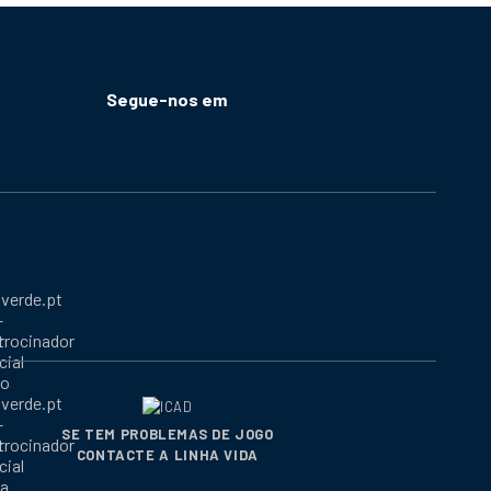
Segue-nos em
Facebook
Instagram
X
YouTube
Telegram
Tiktok
Podcast
abre
abre
abre
abre
abre
abre
abre
numa
numa
numa
numa
numa
numa
numa
nova
nova
nova
nova
nova
nova
nova
janela
janela
janela
janela
janela
janela
janela
SE TEM PROBLEMAS DE JOGO
CONTACTE A LINHA VIDA