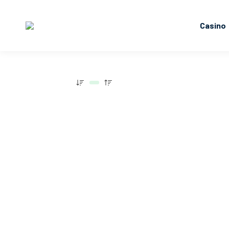
Casino