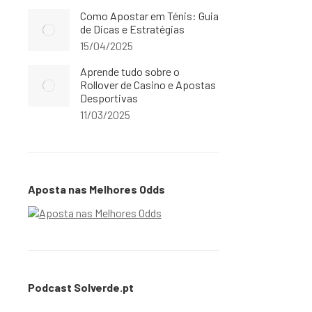
Como Apostar em Ténis: Guia
de Dicas e Estratégias
15/04/2025
Aprende tudo sobre o
Rollover de Casino e Apostas
Desportivas
11/03/2025
Aposta nas Melhores Odds
Podcast Solverde.pt