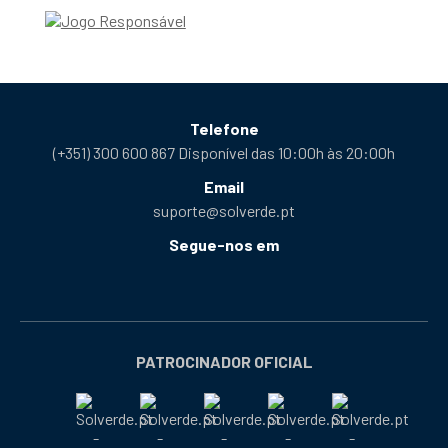
Telefone
(+351) 300 600 867 Disponível das 10:00h às 20:00h
Email
suporte@solverde.pt
Segue-nos em
Facebook
Instagram
X
YouTube
Telegram
Tiktok
Podcast
abre
abre
abre
abre
abre
abre
abre
numa
numa
numa
numa
numa
numa
numa
nova
nova
nova
nova
nova
nova
nova
PATROCINADOR OFICIAL
janela
janela
janela
janela
janela
janela
janela