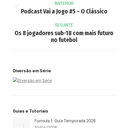
ANTERIOR
navigation
Previous
Podcast Vai a Jogo #5 – O Clássico
post:
SEGUINTE
Os 8 jogadores sub-18 com mais futuro
Next
no futebol
post:
Diversão em Série
Guias e Tutoriais
Formula 1: Guia Temporada 2026
30/04/2026