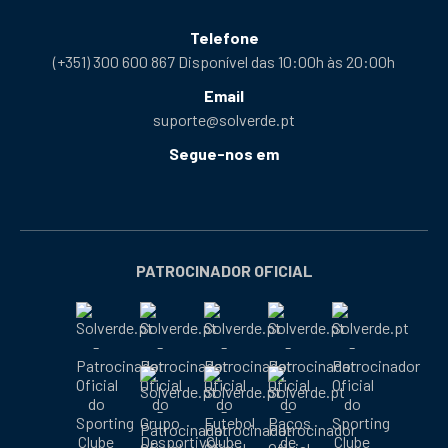
Telefone
(+351) 300 600 867 Disponível das 10:00h às 20:00h
Email
suporte@solverde.pt
Segue-nos em
Facebook
Instagram
X
YouTube
Telegram
Tiktok
Podcast
abre
abre
abre
abre
abre
abre
abre
numa
numa
numa
numa
numa
numa
numa
nova
nova
nova
nova
nova
nova
nova
PATROCINADOR OFICIAL
janela
janela
janela
janela
janela
janela
janela