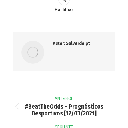
Partilhar
Autor:
Solverde.pt
Post
ANTERIOR
navigation
#BeatTheOdds – Prognósticos
Previous
Desportivos [12/03/2021]
post:
SEGUINTE