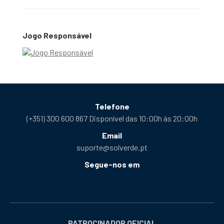
Jogo Responsável
Telefone
(+351) 300 600 867 Disponível das 10:00h às 20:00h
Email
suporte@solverde.pt
Segue-nos em
Facebook
Instagram
X
YouTube
Telegram
Tiktok
Podcast
abre
abre
abre
abre
abre
abre
abre
numa
numa
numa
numa
numa
numa
numa
nova
nova
nova
nova
nova
nova
nova
PATROCINADOR OFICIAL