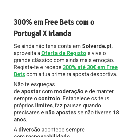
300% em Free Bets com o
Portugal X Irlanda
Se ainda não tens conta em
Solverde.pt
,
aproveita a
Oferta de Registo
e vive o
grande clássico com ainda mais emoção.
Regista-te e recebe
300% até 30€ em Free
Bets
com a tua primeira aposta desportiva.
Não te esqueças
de
apostar
com
moderação
e de manter
sempre o
controlo
. Estabelece os teus
próprios
limites
, faz pausas quando
precisares e
não apostes
se não tiveres
18
anos
.
A
diversão
acontece sempre
com
responsabilidade
.