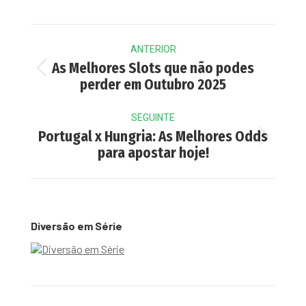
Post
ANTERIOR
navigation
As Melhores Slots que não podes
Previous
perder em Outubro 2025
post:
SEGUINTE
Portugal x Hungria: As Melhores Odds
Next
para apostar hoje!
post:
Diversão em Série