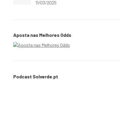
11/03/2025
Aposta nas Melhores Odds
Podcast Solverde.pt