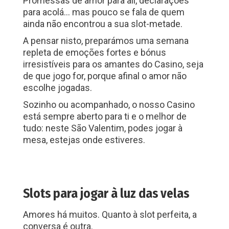
Promessas de amor para ali, declarações
para acolá… mas pouco se fala de quem
ainda não encontrou a sua slot-metade.
A pensar nisto, preparámos uma semana
repleta de emoções fortes e bónus
irresistíveis para os amantes do Casino, seja
de que jogo for, porque afinal o amor não
escolhe jogadas.
Sozinho ou acompanhado, o nosso Casino
está sempre aberto para ti e o melhor de
tudo: neste São Valentim, podes jogar à
mesa, estejas onde estiveres.
Slots para jogar à luz das velas
Amores há muitos. Quanto à slot perfeita, a
conversa é outra.