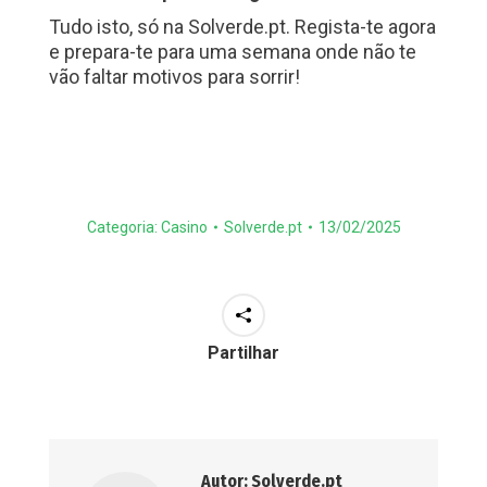
Tudo isto, só na Solverde.pt. Regista-te agora
e prepara-te para uma semana onde não te
vão faltar motivos para sorrir!
Categoria:
Casino
Solverde.pt
13/02/2025
Partilhar
Autor:
Solverde.pt