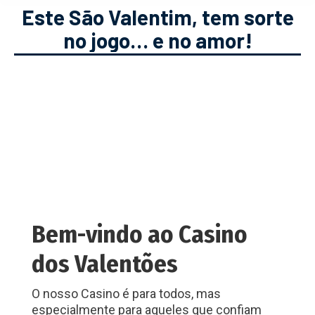
Este São Valentim, tem sorte
no jogo… e no amor!
Bem-vindo ao Casino
dos Valentões
O nosso Casino é para todos, mas
especialmente para aqueles que confiam