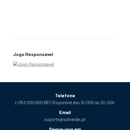
Jogo Responsável
Telefone
(+351) 300 600 867 Disponível das 10:00h às 20:00h
Email
suporte@solverde.pt
Segue-nos em