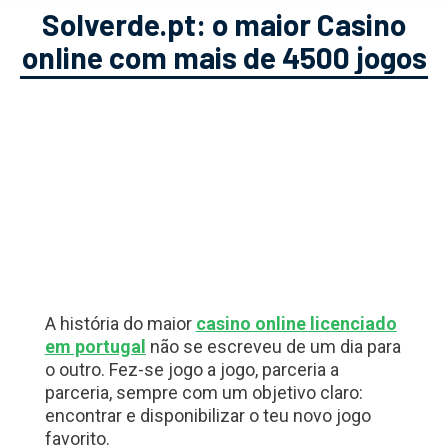
Solverde.pt: o maior Casino
online com mais de 4500 jogos
A história do maior
casino online licenciado
em portugal
não se escreveu de um dia para
o outro. Fez-se jogo a jogo, parceria a
parceria, sempre com um objetivo claro:
encontrar e disponibilizar o teu novo jogo
favorito.