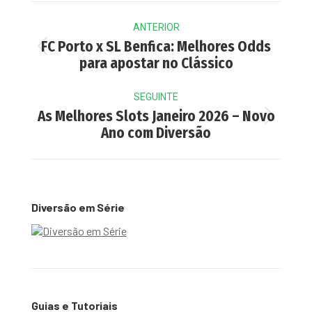
Post
ANTERIOR
navigation
FC Porto x SL Benfica: Melhores Odds
Previous
para apostar no Clássico
post:
SEGUINTE
As Melhores Slots Janeiro 2026 – Novo
Next
Ano com Diversão
post:
Diversão em Série
Guias e Tutoriais