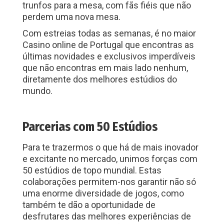
trunfos para a mesa, com fãs fiéis que não
perdem uma nova mesa.
Com estreias todas as semanas, é no maior
Casino online de Portugal que encontras as
últimas novidades e exclusivos imperdíveis
que não encontras em mais lado nenhum,
diretamente dos melhores estúdios do
mundo.
Parcerias com 50 Estúdios
Para te trazermos o que há de mais inovador
e excitante no mercado, unimos forças com
50 estúdios de topo mundial. Estas
colaborações permitem-nos garantir não só
uma enorme diversidade de jogos, como
também te dão a oportunidade de
desfrutares das melhores experiências de