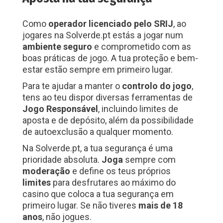
Como
operador licenciado pelo SRIJ
, ao
jogares na Solverde.pt estás a jogar num
ambiente seguro
e comprometido com as
boas práticas de jogo. A tua proteção e bem-
estar estão sempre em primeiro lugar.
Para te ajudar a manter o
controlo do jogo
,
tens ao teu dispor diversas ferramentas de
Jogo Responsável
, incluindo limites de
aposta e de depósito, além da possibilidade
de autoexclusão a qualquer momento.
Na Solverde.pt, a tua segurança é uma
prioridade absoluta.
Joga
sempre com
moderação
e define os teus próprios
limites
para desfrutares ao máximo do
casino que coloca a tua segurança em
primeiro lugar. Se não tiveres
mais de 18
anos
, não jogues.