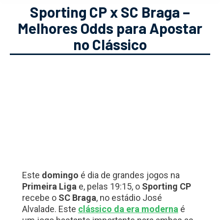
Sporting CP x SC Braga –
Melhores Odds para Apostar
no Clássico
Este
domingo
é dia de grandes jogos na
Primeira Liga
e, pelas 19:15, o
Sporting CP
recebe o
SC Braga
, no estádio José
Alvalade. Este
clássico da era moderna
é