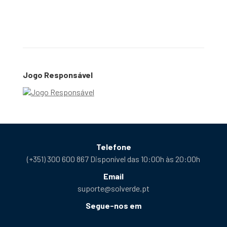
Jogo Responsável
Telefone
(+351) 300 600 867 Disponível das 10:00h às 20:00h
Email
suporte@solverde.pt
Segue-nos em