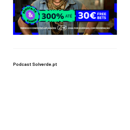
Podcast Solverde.pt