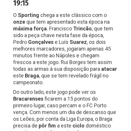
19:15
O
Sporting
chega a este clássico com o
onze
que tem apresentado esta época na
máxima força
. Francisco
Trincão
, que tem
sido a peça chave nesta fase da época,
Pedro
Gonçalves
e Luís
Suarez
, os dois
melhores marcadores, jogaram apenas 45
minutos frente ao Nápoles e chegam
frescos a este jogo. Rui Borges tem assim
todas as armas à sua disposição para
atacar
este
Braga
, que se tem revelado frágil no
campeonato.
Do outro lado, este jogo pode ver os
Bracarenses
ficarem a 15 pontos do
primeiro lugar, caso percam e o FC Porto
vença. Com menos um dia de descanso que
os Leões, por conta da Liga Europa, o Braga
precisa de
pôr fim
a este
ciclo
doméstico