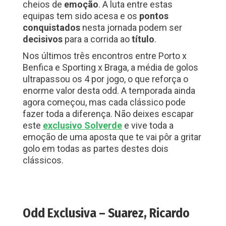
cheios de
emoção
. A luta entre estas
equipas tem sido acesa e os
pontos
conquistados
nesta jornada podem ser
decisivos
para a corrida ao
título
.
Nos últimos três encontros entre Porto x
Benfica e Sporting x Braga, a média de golos
ultrapassou os 4 por jogo, o que reforça o
enorme valor desta odd. A temporada ainda
agora começou, mas cada clássico pode
fazer toda a diferença. Não deixes escapar
este
exclusivo Solverde
e vive toda a
emoção de uma aposta que te vai pôr a gritar
golo em todas as partes destes dois
clássicos.
Odd Exclusiva – Suarez, Ricardo