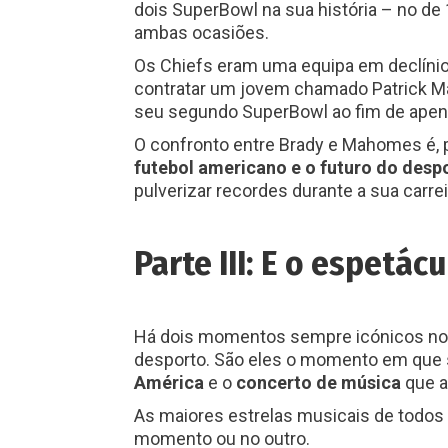
dois SuperBowl na sua história – no d
ambas ocasiões.
Os Chiefs eram uma equipa em declíni
contratar um jovem chamado Patrick
seu segundo SuperBowl ao fim de apena
O confronto entre Brady e Mahomes é, 
futebol americano e o futuro do desp
pulverizar recordes durante a sua carrei
Parte III: E o espetác
Há dois momentos sempre icónicos no
desporto. São eles o momento em que
América
e o
concerto de música
que a
As maiores estrelas musicais de todo
momento ou no outro.