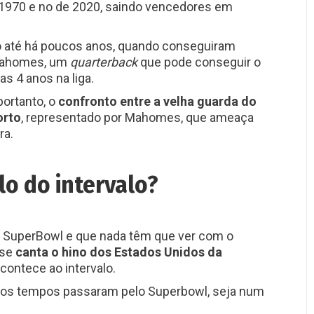
e 1970 e no de 2020, saindo vencedores em
o até há poucos anos, quando conseguiram
 Mahomes, um
quarterback
que pode conseguir o
s 4 anos na liga.
portanto, o
confronto entre a velha guarda do
orto
, representado por Mahomes, que ameaça
ra.
ulo do intervalo?
 SuperBowl e que nada têm que ver com o
 se
canta o hino dos Estados Unidos da
contece ao intervalo.
s os tempos passaram pelo Superbowl, seja num