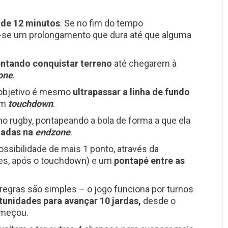
 de 12 minutos
. Se no fim do tempo
e-se um prolongamento que dura até que alguma
ntando conquistar terreno
até chegarem à
one
.
o objetivo é mesmo
ultrapassar a linha de fundo
um
touchdown
.
no rugby, pontapeando a bola de forma a que ela
ocadas na
endzone
.
ssibilidade de mais 1 ponto, através da
ves, após o touchdown) e um
pontapé entre as
 regras são simples – o jogo funciona por turnos
tunidades para avançar 10 jardas,
desde o
começou
.