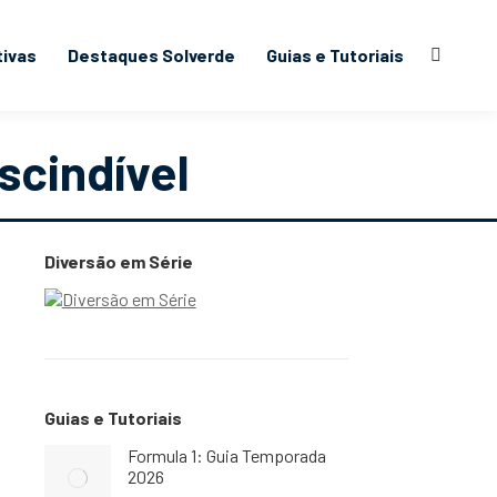
tivas
Destaques Solverde
Guias e Tutoriais
Search:
scindível
Diversão em Série
Guias e Tutoriais
Formula 1: Guia Temporada
2026