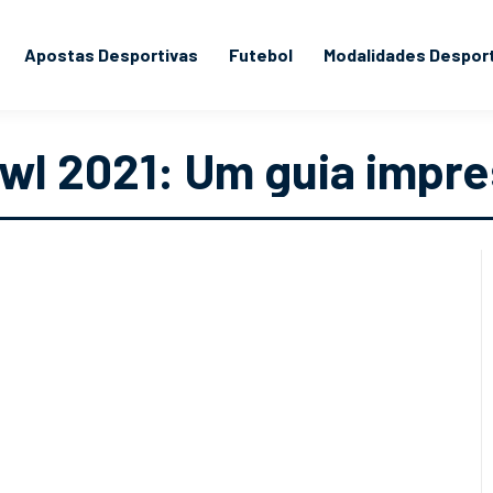
Apostas Desportivas
Futebol
Modalidades Despor
l 2021: Um guia impre