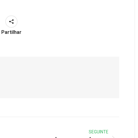
Partilhar
SEGUINTE