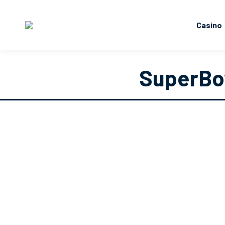
Casino
SuperBow