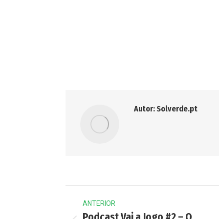
Autor:
Solverde.pt
Post
ANTERIOR
navigation
Podcast Vai a Jogo #2 – O