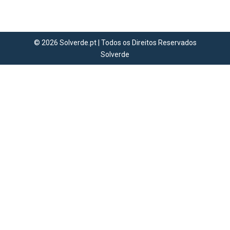
simples e combinadas.
© 2026 Solverde.pt | Todos os Direitos Reservados
Solverde