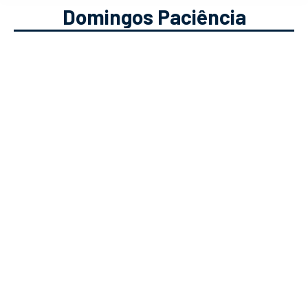
Domingos Paciência
Podcast Vai a Jogo #15 – Domingos
Paciência em entrevista
Podcast
Solverde.pt
09/06/2021
Domingos Paciência fala-nos sobre a
presença de Portugal no Euro 96 e
sobre o que o agora treinador pensa
sobre a participação no Euro 2020.🎧