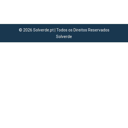
modalidades desportivas! Confere
aqui 👇
© 2026 Solverde.pt | Todos os Direitos Reservados
Solverde