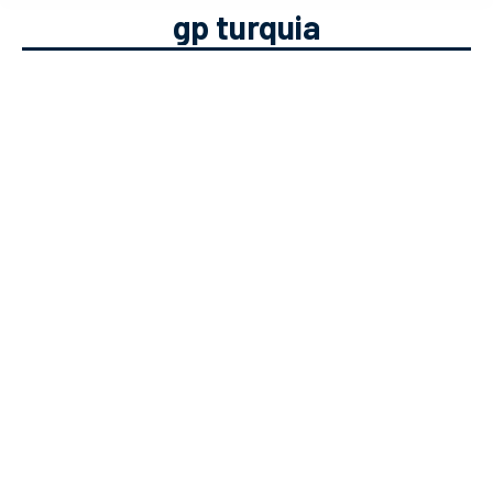
gp turquia
#BeatTheOdds – Prognósticos
Desportivos [08 a 10 Out]
Apostas Desportivas
,
Modalidades
Desportivas
Solverde.pt
08/10/2021
O #BeatTheOdds traz uma previsão
dos eventos desportivos que vão
ocorrer este fim-de-semana em várias