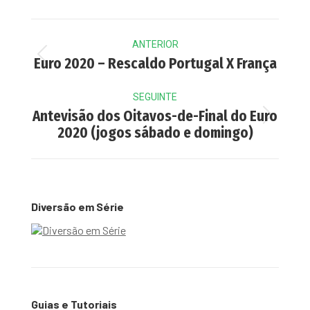
Post
ANTERIOR
navigation
Previous
Euro 2020 – Rescaldo Portugal X França
post:
SEGUINTE
Antevisão dos Oitavos-de-Final do Euro
Next
2020 (jogos sábado e domingo)
post:
Diversão em Série
Guias e Tutoriais