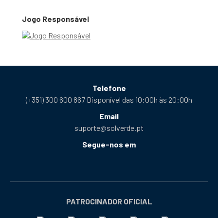
Jogo Responsável
Telefone
(+351) 300 600 867 Disponível das 10:00h às 20:00h
Email
suporte@solverde.pt
Segue-nos em
Facebook
Instagram
X
YouTube
Telegram
Tiktok
Podcast
abre
abre
abre
abre
abre
abre
abre
numa
numa
numa
numa
numa
numa
numa
nova
nova
nova
nova
nova
nova
nova
PATROCINADOR OFICIAL
janela
janela
janela
janela
janela
janela
janela