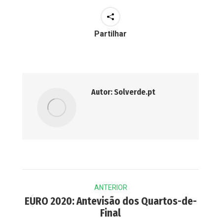
Partilhar
Autor:
Solverde.pt
Post
ANTERIOR
navigation
EURO 2020: Antevisão dos Quartos-de-
Previous
Final
post: