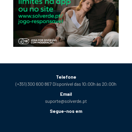
Telefone
(+351) 300 600 867 Disponível das 10:00h às 20:00h
Email
suporte@solverde.pt
Segue-nos em
Facebook
Instagram
X
YouTube
Telegram
Tiktok
Podcast