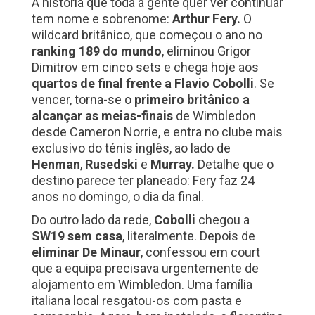
A história que toda a gente quer ver continuar
tem nome e sobrenome:
Arthur Fery.
O
wildcard britânico, que começou o ano no
ranking 189 do mundo
, eliminou Grigor
Dimitrov em cinco sets e chega hoje aos
quartos de final frente a Flavio Cobolli
. Se
vencer, torna-se o
primeiro britânico a
alcançar as meias-finais
de Wimbledon
desde Cameron Norrie, e entra no clube mais
exclusivo do ténis inglês, ao lado de
Henman
,
Rusedski
e
Murray.
Detalhe que o
destino parece ter planeado: Fery faz 24
anos no domingo, o dia da final.
Do outro lado da rede,
Cobolli
chegou a
SW19 sem casa
, literalmente. Depois de
eliminar De Minaur
, confessou em court
que a equipa precisava urgentemente de
alojamento em Wimbledon. Uma família
italiana local resgatou-os com pasta e