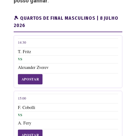
posso ganhar
.”
🎾 QUARTOS DE FINAL MASCULINOS | 8 JULHO
2026
14:30
HORA
JOGADOR 1
JOGADOR 2
FASE
APO
T. Fritz
VS
Alexander Zverev
APOSTAR
15:00
F. Cobolli
VS
A. Fery
APOSTAR