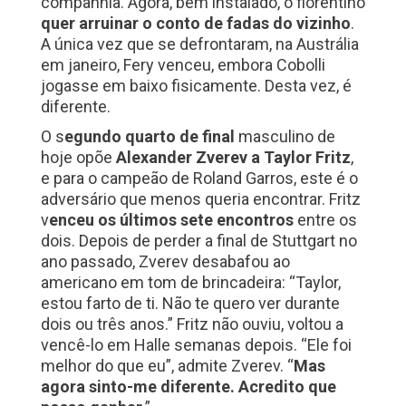
companhia. Agora, bem instalado, o florentino
quer arruinar o conto de fadas do vizinho
.
A única vez que se defrontaram, na Austrália
em janeiro, Fery venceu, embora Cobolli
jogasse em baixo fisicamente. Desta vez, é
diferente.
O s
egundo quarto de final
masculino de
hoje opõe
Alexander Zverev a Taylor Fritz
,
e para o campeão de Roland Garros, este é o
adversário que menos queria encontrar. Fritz
v
enceu os últimos sete encontros
entre os
dois. Depois de perder a final de Stuttgart no
ano passado, Zverev desabafou ao
americano em tom de brincadeira: “Taylor,
estou farto de ti. Não te quero ver durante
dois ou três anos.” Fritz não ouviu, voltou a
vencê-lo em Halle semanas depois. “Ele foi
melhor do que eu”, admite Zverev. “
Mas
agora sinto-me diferente. Acredito que