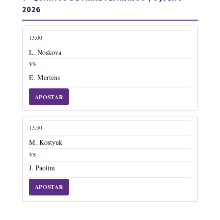
2026
13:00
HORA
JOGADORA 1
JOGADORA 2
FASE
A
L. Noskova
VS
E. Mertens
APOSTAR
13:30
M. Kostyuk
VS
J. Paolini
APOSTAR