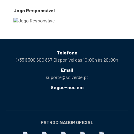
Jogo Responsável
Telefone
(+351) 300 600 867 Disponível das 10:00h às 20:00h
Email
suporte@solverde.pt
Segue-nos em
Facebook
Instagram
X
YouTube
Telegram
Tiktok
Podcast
abre
abre
abre
abre
abre
abre
abre
numa
numa
numa
numa
numa
numa
numa
nova
nova
nova
nova
nova
nova
nova
PATROCINADOR OFICIAL
janela
janela
janela
janela
janela
janela
janela