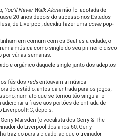
o,
You’ll Never Walk Alone
não foi adotada de
 quase 20 anos depois do sucesso nos Estados
esa, de Liverpool, decidiu fazer uma
cover
pop-
 tinham em comum com os Beatles a cidade, o
çaram a música como single do seu primeiro disco
op por várias semanas.
ido e orgânico daquele single junto dos adeptos
, os fãs dos
reds
entoavam a música
ora do estádio, antes da entrada para os jogos;
ssono, num ato que se tornou tão singular e
 adicionar a frase aos portões de entrada de
o Liverpool F.C, depois.
 Gerry Marsden (o vocalista dos Gerry & The
einador do Liverpool dos anos 60, Gerry
a trazido para a cidade, ao que o treinador