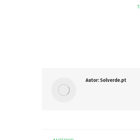
T
Autor:
Solverde.pt
Post