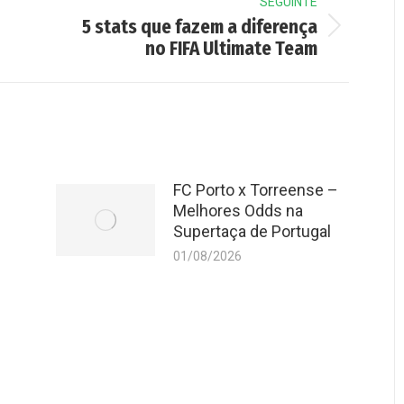
SEGUINTE
5 stats que fazem a diferença
Next
no FIFA Ultimate Team
post:
FC Porto x Torreense –
Melhores Odds na
Supertaça de Portugal
01/08/2026
6