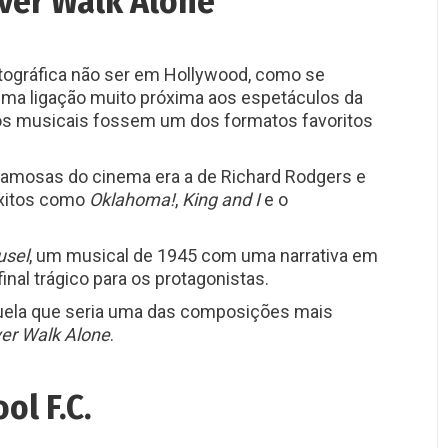
ever Walk Alone
atográfica não ser em Hollywood, como se
e uma ligação muito próxima aos espetáculos da
 os musicais fossem um dos formatos favoritos
famosas do cinema era a de Richard Rodgers e
êxitos como
Oklahoma!
,
King and I
e o
usel
, um musical de 1945 com uma narrativa em
nal trágico para os protagonistas.
quela que seria uma das composições mais
ver Walk Alone
.
ol F.C.