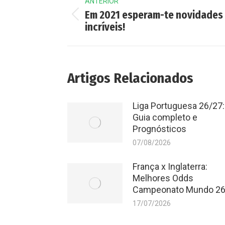
ANTERIOR
navigation
Em 2021 esperam-te novidades
Previous
incríveis!
post:
Artigos Relacionados
Liga Portuguesa 26/27:
Guia completo e
Prognósticos
07/08/2026
França x Inglaterra:
Melhores Odds
Campeonato Mundo 2
17/07/2026