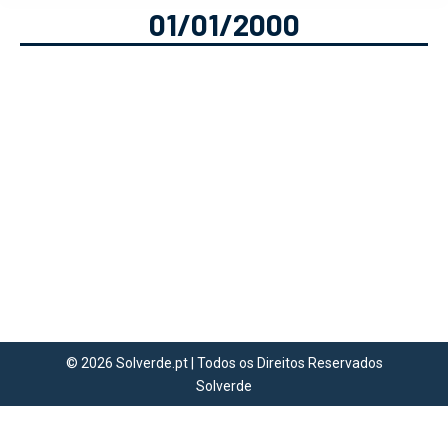
01/01/2000
Protegido: Jogos de Hoje em
Roland Garros 2026
Outro
José Amaral
01/01/2000
Este conteúdo está protegido. Para
aceder, por favor insira a senha:
Senha:
© 2026 Solverde.pt | Todos os Direitos Reservados
Solverde