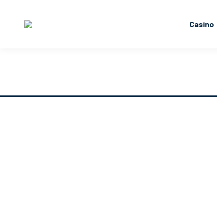
Casino