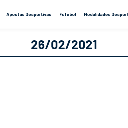
Apostas Desportivas
Futebol
Modalidades Despor
26/02/2021