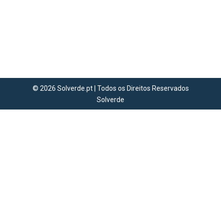
não recordar aquela noite mágica de
2016 frente à Polónia, onde as palavras
de confiança do nosso capitão
ecoaram além-fronteiras e se
tornaram num momento de superação
da…
© 2026 Solverde.pt | Todos os Direitos Reservados
Solverde