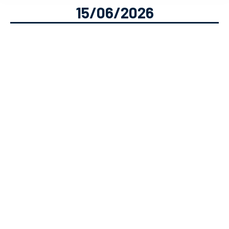
15/06/2026
Vem Bater! Solverde.pt: A Slot do
Teu Próximo Penálti
Casino
Solverde
15/06/2026
Fecha os olhos e escuta: o coro das
bancadas, a tensão no ar e a decisão
das grandes penalidades do Vem
Bater! nas tuas mãos. É impossível