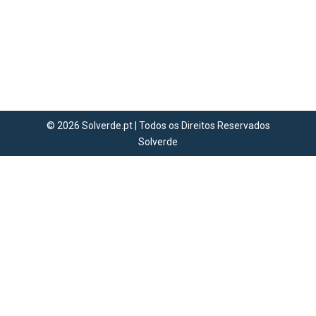
mais famosa do ténis. O torneio de
Wimbledon 2026 decorre entre 29 de
junho e 12 de julho no icónico All
England Club, em Londres. Apesar de
nova ausência de Carlos Alcaraz num
dos majors do…
© 2026 Solverde.pt | Todos os Direitos Reservados
Solverde