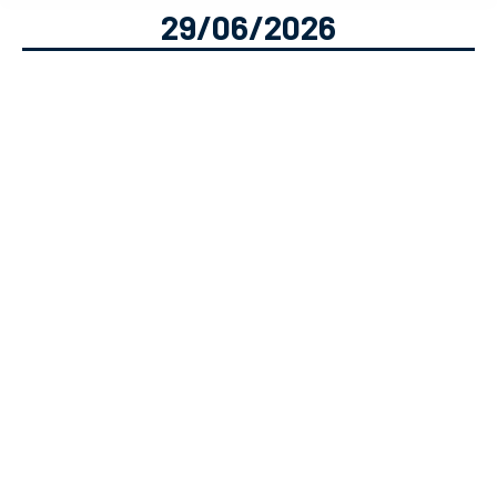
29/06/2026
Wimbledon 2026: Guia Completo,
Favoritos e Previsões
Modalidades Desportivas
Solverde
29/06/2026
O terceiro Grand Slam da temporada
está prestes a arrancar e todas as
atenções voltam a centrar-se na relva