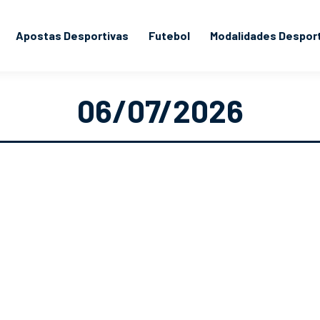
Apostas Desportivas
Futebol
Modalidades Despor
06/07/2026