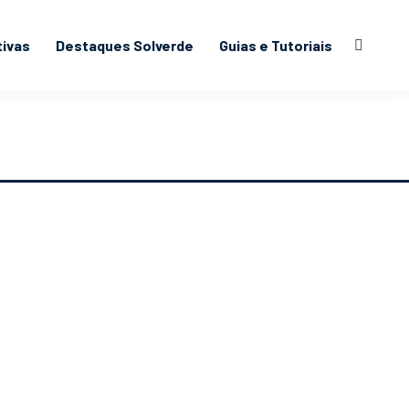
tivas
Destaques Solverde
Guias e Tutoriais
Search: