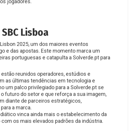
os jogadores.
 SBC Lisboa
 Lisbon 2025, um dos maiores eventos
jogo e das apostas. Este momento marca um
iras portuguesas e catapulta a Solverde.pt para
e estão reunidos operadores, estúdios e
em as últimas tendências em tecnologia e
 um palco privilegiado para a Solverde.pt se
 futuro do setor e que reforça a sua imagem,
 diante de parceiros estratégicos,
 para a marca.
diático vinca ainda mais o estabelecimento da
 com os mais elevados padrões da indústria.