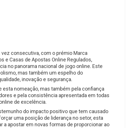
rta vez consecutiva, com o prémio Marca
s e Casas de Apostas Online Regulados,
ia no panorama nacional de jogo online. Este
bolismo, mas também um espelho do
alidade, inovação e segurança.
ve esta nomeação, mas também pela confiança
dores e pela consistência apresentada em todas
nline de excelência.
testemunho do impacto positivo que tem causado
rçar uma posição de liderança no setor, esta
ar a apostar em novas formas de proporcionar ao