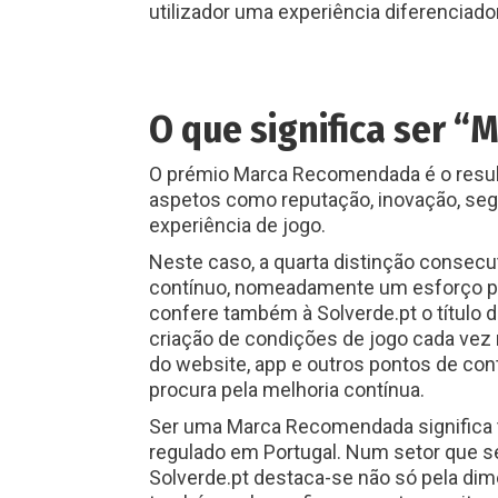
utilizador uma experiência diferenciado
O que significa ser 
O prémio Marca Recomendada é o result
aspetos como reputação, inovação, seg
experiência de jogo.
Neste caso, a quarta distinção consecu
contínuo, nomeadamente um esforço pel
confere também à Solverde.pt o título d
criação de condições de jogo cada vez 
do website, app e outros pontos de co
procura pela melhoria contínua.
Ser uma Marca Recomendada significa
regulado em Portugal. Num setor que s
Solverde.pt destaca-se não só pela dim