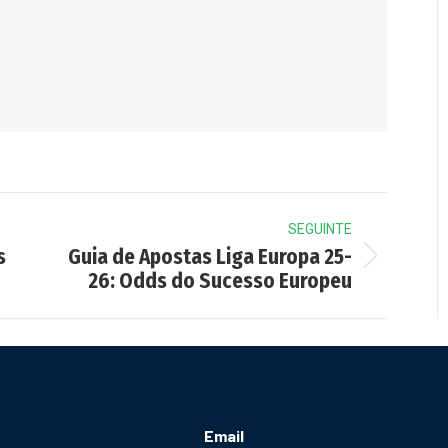
SEGUINTE
s
Guia de Apostas Liga Europa 25-
Next
26: Odds do Sucesso Europeu
post:
Email